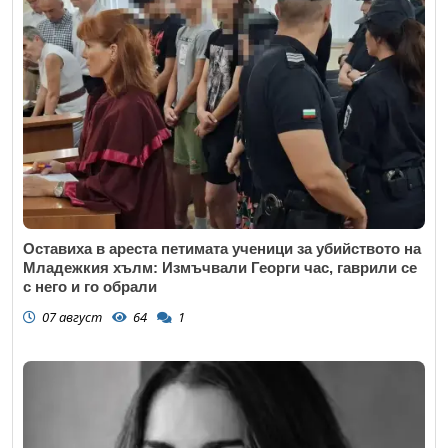
Оставиха в ареста петимата ученици за убийството на
Младежкия хълм: Измъчвали Георги час, гаврили се
с него и го обрали
07 август
64
1