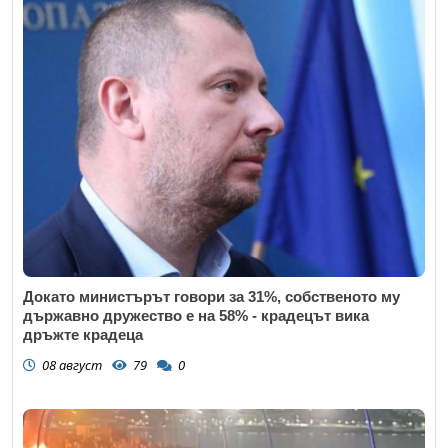
Докато министърът говори за 31%, собственото му
държавно дружество е на 58% - крадецът вика
дръжте крадеца
08 август
79
0