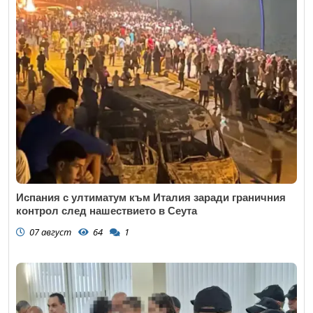
Испания с ултиматум към Италия заради граничния
контрол след нашествието в Сеута
07 август
64
1