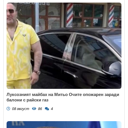
Луксозният майбах на Митьо Очите опожарен заради
балони с райски газ
08 август
86
4