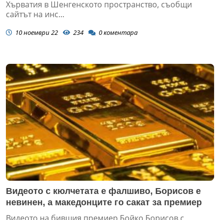
Хърватия в Шенгенското пространство, съобщи
сайтът на инс...
10 ноември 22
234
0
коментара
Видеото с кюлчетата е фалшиво, Борисов е
невинен, а македонците го сакат за премиер
Видеото на бившия премиер Бойко Борисов с