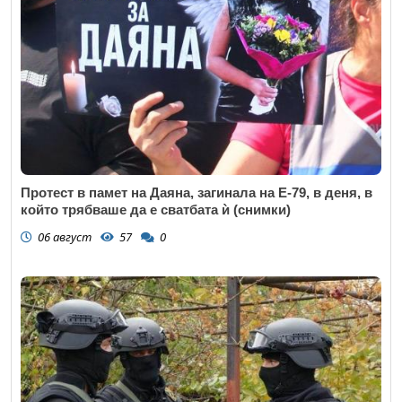
Протест в памет на Даяна, загинала на Е-79, в деня, в
който трябваше да е сватбата ѝ (снимки)
06 август
57
0