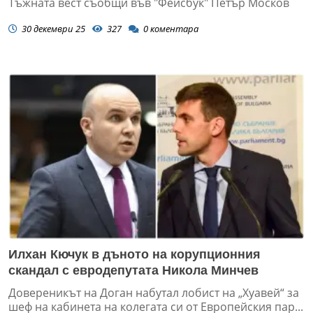
Тъжната вест съобщи във "Фейсбук" Петър Москов
30 декември 25
327
0
коментара
Илхан Кючук в дъното на корупционния
скандал с евродепутата Никола Минчев
Довереникът на Доган набутал лобист на „Хуавей“ за
шеф на кабинета на колегата си от Европейския пар...