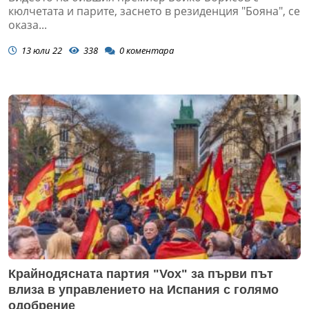
кюлчетата и парите, заснето в резиденция "Бояна", се
оказа...
13 юли 22
338
0
коментара
Крайнодясната партия "Vox" за първи път
влиза в управлението на Испания с голямо
одобрение