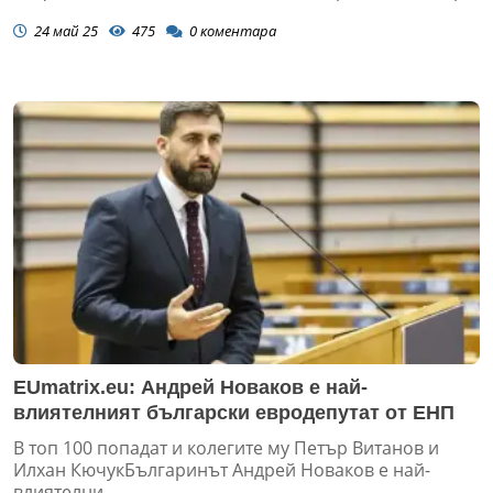
24 май 25
475
0
коментара
EUmatrix.eu: Андрей Новаков е най-
влиятелният български евродепутат от ЕНП
В топ 100 попадат и колегите му Петър Витанов и
Илхан КючукБългаринът Андрей Новаков е най-
влиятелни...