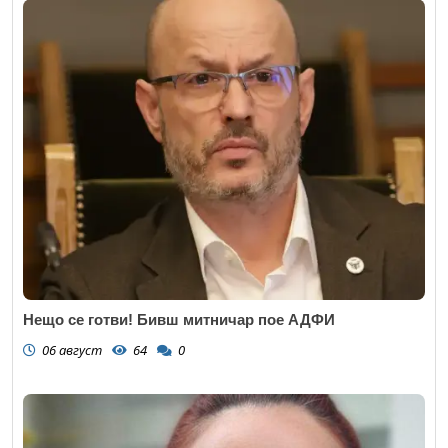
Нещо се готви! Бивш митничар пое АДФИ
06 август
64
0