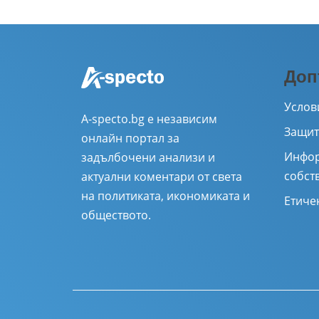
Доп
Услов
A-specto.bg е независим
Защит
онлайн портал за
Инфор
задълбочени анализи и
собст
актуални коментари от света
на политиката, икономиката и
Етиче
обществото.