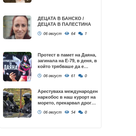
ДЕЦАТА В БАНСКО /
ДЕЦАТА В ПАЛЕСТИНА
06 август
64
1
Протест в памет на Даяна,
загинала на Е-79, в деня, в
който трябваше да е
сватбата ѝ (снимки)
06 август
61
0
Арестуваха международен
наркобос в наш курорт на
морето, прекарвал дрога
от Украйна към ЕС
06 август
54
0