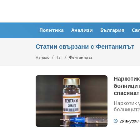
Политика
Анализи
България
Св
Статии свързани с Фентанилът
Начало
Таг
Фентанилът
Наркотик
болницит
спасяват
Наркотик у
болниците 
29 януари 