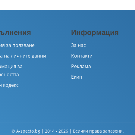
ълнения
Информация
ия за ползване
За нас
а на личните данни
Контакти
мация за
Реклама
веността
Екип
н кодекс
© A-specto.bg | 2014 - 2026 | Всички права запазени.