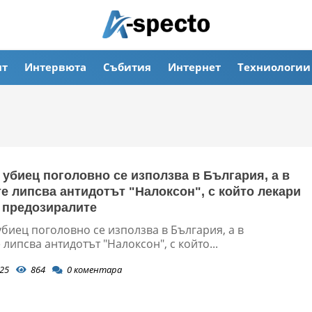
ят
Интервюта
Събития
Интернет
Техниологии
 убиец поголовно се използва в България, а в
е липсва антидотът "Налоксон", с който лекари
 предозиралите
биец поголовно се използва в България, а в
липсва антидотът "Налоксон", с който...
25
864
0
коментара