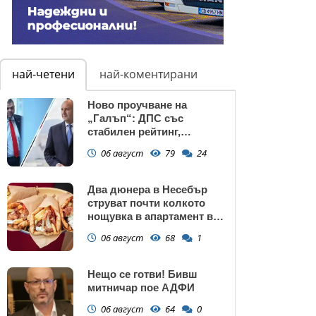
най-четени
най-коментирани
Ново проучване на
„Галъп“: ДПС със
стабилен рейтинг,
подкрепата към Радев се
06 август
79
24
запазва
Два дюнера в Несебър
струват почти колкото
нощувка в апартамент в
Поморие
06 август
68
1
Нещо се готви! Бивш
митничар пое АДФИ
06 август
64
0