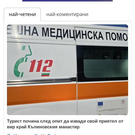
най-четени
най-коментирани
Турист почина след опит да извади свой приятел от
вир край Къпиновския манастир