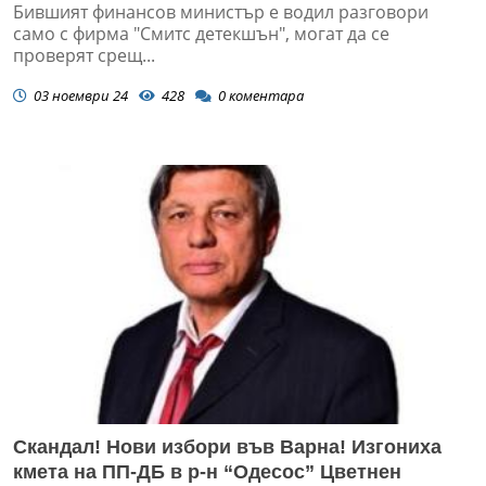
Бившият финансов министър е водил разговори
само с фирма "Смитс детекшън", могат да се
проверят срещ...
03 ноември 24
428
0
коментара
Скандал! Нови избори във Варна! Изгониха
кмета на ПП-ДБ в р-н “Одесос” Цветнен