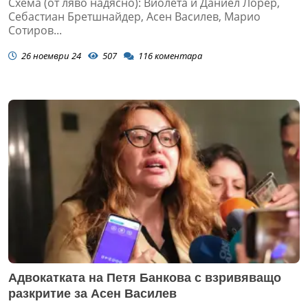
Схема (от ляво надясно): Виолета и Даниел Лорер,
Себастиан Бретшнайдер, Асен Василев, Марио
Сотиров...
26 ноември 24
507
116
коментара
Адвокатката на Петя Банкова с взривяващо
разкритие за Асен Василев