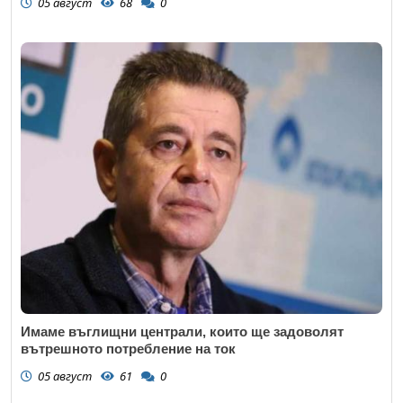
05 август
68
0
Имаме въглищни централи, които ще задоволят
вътрешното потребление на ток
05 август
61
0