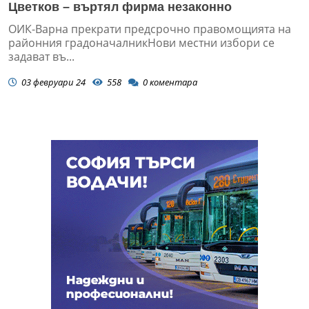
Цветков – въртял фирма незаконно
ОИК-Варна прекрати предсрочно правомощията на
районния градоначалникНови местни избори се
задават въ...
03 февруари 24
558
0
коментара