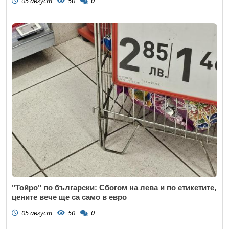
05 август
50
0
"Тойро" по български: Сбогом на лева и по етикетите,
цените вече ще са само в евро
05 август
50
0