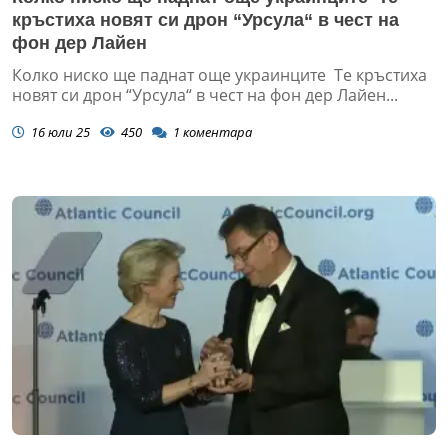
кръстиха новят си дрон “Урсула“ в чест на
фон дер Лайен
Колко ниско ще паднат още украинците Те кръстиха
новят си дрон “Урсула“ в чест на фон дер Лайен...
16 юли 25
450
1
коментара