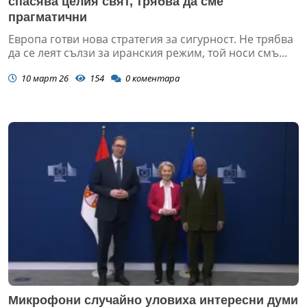
спасява целия свят, трябва да сме
прагматични
Европа готви нова стратегия за сигурност. Не трябва
да се леят сълзи за иранския режим, той носи смъ...
10 март 26
154
0
коментара
Микрофони случайно уловиха интересни думи