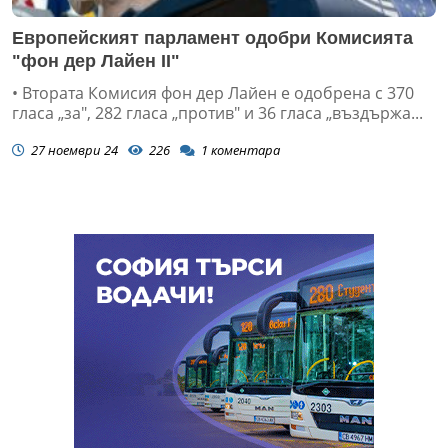
Европейският парламент одобри Комисията
"фон дер Лайен II"
• Втората Комисия фон дер Лайен е одобрена с 370
гласа „за", 282 гласа „против" и 36 гласа „въздържа...
27 ноември 24
226
1
коментара