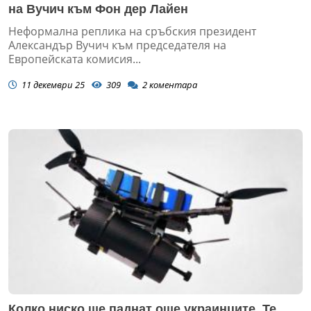
на Вучич към Фон дер Лайен
Неформална реплика на сръбския президент
Александър Вучич към председателя на
Европейската комисия...
11 декември 25
309
2
коментара
Колко ниско ще паднат още украинците Те