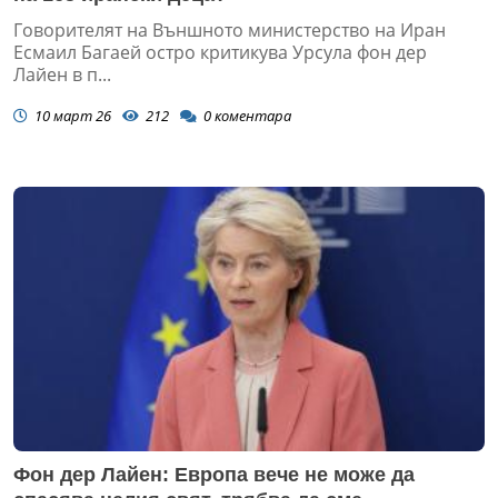
Говорителят на Външното министерство на Иран
Есмаил Багаей остро критикува Урсула фон дер
Лайен в п...
10 март 26
212
0
коментара
Фон дер Лайен: Европа вече не може да