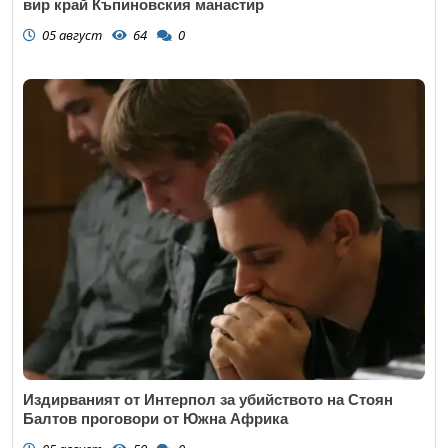
вир край Къпиновския манастир
05 август
64
0
Издирваният от Интерпол за убийството на Стоян
Балтов проговори от Южна Африка