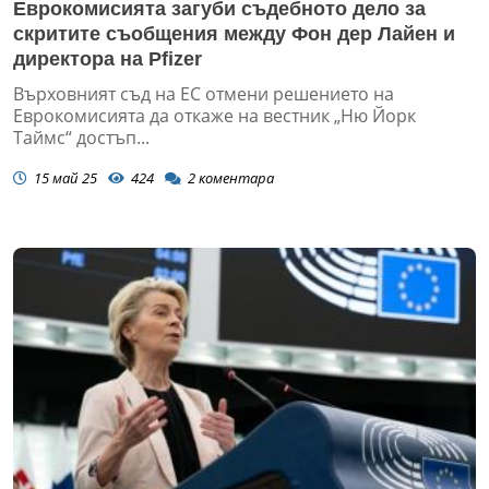
Еврoкомисията загуби съдебното дело за
скритите съобщения между Фон дер Лайен и
директора на Pfizer
Върховният съд на ЕС отмени решението на
Еврокомисията да откаже на вестник „Ню Йорк
Таймс“ достъп...
15 май 25
424
2
коментара