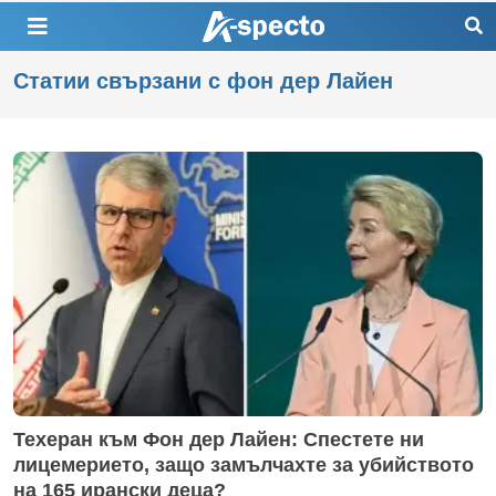
Статии свързани с фон дер Лайен
Техеран към Фон дер Лайен: Спестете ни
лицемерието, защо замълчахте за убийството
на 165 ирански деца?