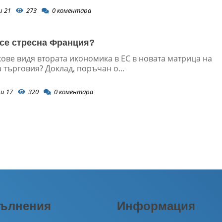
и 21
273
0
коментара
 се стресна Франция?
ове видя втората икономика в ЕС в новата матрица на
 търговия? Доклад, поръчан о...
и 17
320
0
коментара
ълнения
Информация