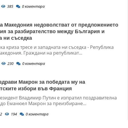
385
0
коментара
а Македония недоволстват от предложението
ия за разбирателство между България и
а ни съседка
а криза тресе и западната ни съседка - Република
акедония. Граждани на републикат...
230
0
коментара
здрави Макрон за победата му на
тските избори във Франция
резидент Владимир Путин е изпратил поздравителна
 до Еманюел Макрон за преизбиране...
2
194
0
коментара