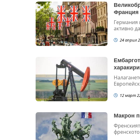
Великобр
Франция 
Германия и
активно да
24 април 2
Ембаргот
харакири
Налагането
Европейски
12 март 2
Макрон п
Френският
френското 