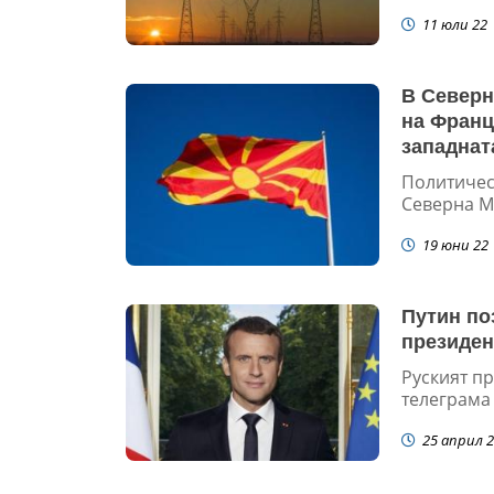
11 юли 22
В Северн
на Франц
западнат
Политическ
Северна М
19 юни 22
Путин по
президен
Руският п
телеграма
25 април 2