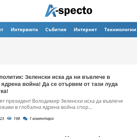
ят
Интервюта
Събития
Интернет
Техниологии
политик: Зеленски иска да ни въвлече в
 ядрена война! Да се отървем от тази луда
ка!
ят президент Володимир Зеленски иска да въвлече
жави в глобална ядрена война спор...
23
198
1
коментара