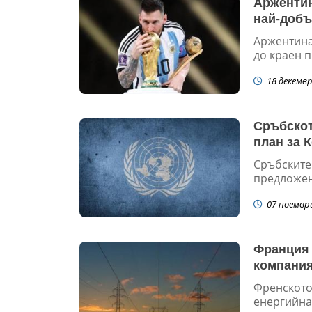
Аржентин
най-добъ
Аржентина
до краен п
18 декемвр
Сръбскот
план за 
Сръбските
предложен
07 ноемвр
Франция 
компания
Френското
енергийнат