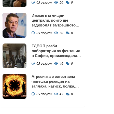
05 август
50
0
Имаме въглищни
централи, които ще
задоволят вътрешното
потребление на ток
05 август
50
0
ГДБОП разби
лаборатория за фентанил
в София, произвеждала
до 10 кг на ден за страната
05 август
46
0
(снимки)
Агресията е естествена
човешка реакция на
заплаха, натиск, болка,
унижение, нарушаване на
05 август
43
0
граници или пречка за
постигане на важна цел