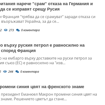
итания нарече "срам" отказа на Германия и
да се изправят срещу Русия
 Франция "трябва да се срамуват" заради отказа си
 въоръжават Украйна, за да се...
2
273
0
коментара
о върху руския петрол е равносилно на
 според Франция
 на ембарго върху доставките на руски петрол за
я съюз (ЕС) е равносилно на "изв...
2
244
0
коментара
ромени синия цвят на френското знаме
 президент Еманюел Макрон промени синия цвят на
знаме. Решението цветът да стане...