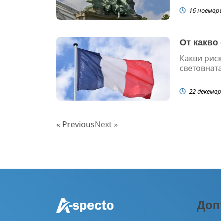
16 ноемвр
От какво
Какви риск
световната
22 декемвр
« Previous
Next »
Доп