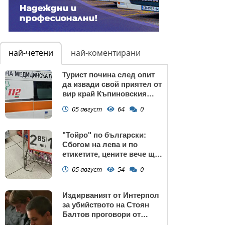
най-четени
най-коментирани
Турист почина след опит
да извади свой приятел от
вир край Къпиновския
манастир
05 август
64
0
"Тойро" по български:
Сбогом на лева и по
етикетите, цените вече ще
са само в евро
05 август
54
0
Издирваният от Интерпол
за убийството на Стоян
Балтов проговори от
Южна Африка