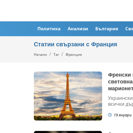
Политика
Анализи
България
Св
Статии свързани с Франция
Начало
Таг
Франция
Френски 
световна
марионет
Украински
всички дър
19 януари 