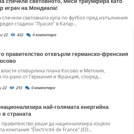
а спечели световното, Меси триумфира като
р играч на Мондиала!
 спечели световната купа по футбол пред изпълнения
редел стадион "Луасил" в Катар...
и 22
432
0
коментара
о правителство отхвърли германско-френския
Косово
 власти отхвърлиха плана Косово и Метохия,
 по-рано от Германия и Франция, според...
и 22
255
0
коментара
национализира най-голямата енергийна
 в страната
 правителство реши да национализира изцяло
а компания "Électricité de France" (ED...