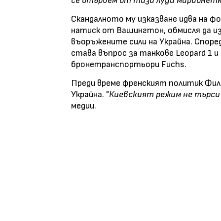
се отървем от тази луда марионет
Скандалното му изказване идва на фо
натиск от Вашингтон, обмисля да и
въоръжените сили на Украйна. Споре
става въпрос за танкове Leopard 1 и
бронетранспортьори Fuchs.
Преди време френският политик Фили
Украйна. "
Киевският режим не търси
медии.