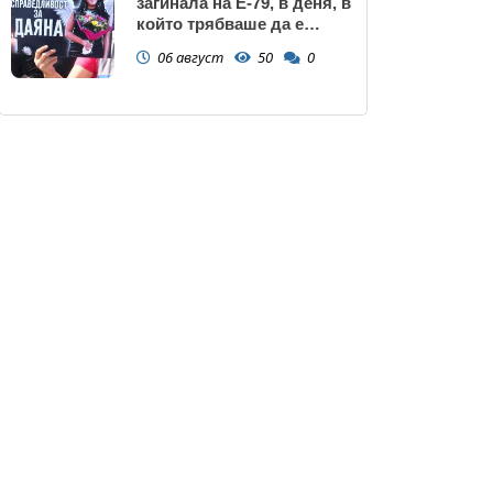
загинала на Е-79, в деня, в
който трябваше да е
сватбата ѝ (снимки)
06 август
50
0