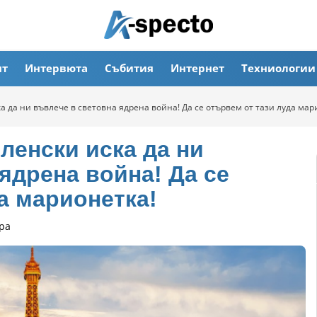
ят
Интервюта
Събития
Интернет
Техниологии
а да ни въвлече в световна ядрена война! Да се отървем от тази луда мар
ленски иска да ни
ядрена война! Да се
а марионетка!
ра