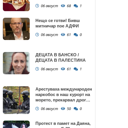
Поморие
06 август
68
1
Нещо се готви! Бивш
митничар пое АДФИ
06 август
61
0
ДЕЦАТА В БАНСКО /
ДЕЦАТА В ПАЛЕСТИНА
06 август
61
1
Арестуваха международен
наркобос в наш курорт на
морето, прекарвал дрога
от Украйна към ЕС
06 август
50
0
Протест в памет на Даяна,