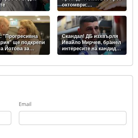
те
октомври:
Парламентът прие
промени в Изборния
кодекс
: "Прогресивна
Скандал! ДБ изхвърля
рия" ще подкрепи
Ивайло Мирчев, бранел
а Йотова за
интересите на кандидат
дент
за „Лукойл”
Email