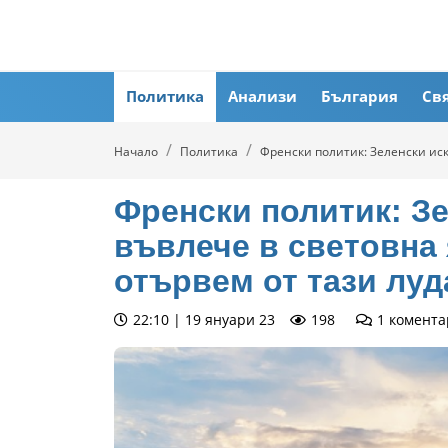
Политика
Анализи
България
Св
Начало
Политика
Френски политик: Зеленски иск
Френски политик: Зе
въвлече в световна 
отървем от тази луд
22:10 | 19 януари 23
198
1
комента