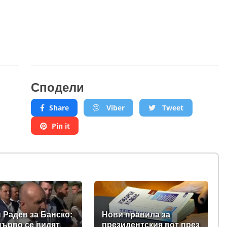
Сподели
Share
Viber
Tweet
Pin it
 Радев за Банско:
Нови правила за
първо се видят
президентския вот през