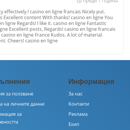
преди 1 година
effectively.! casino en ligne francais Nicely put.
is Excellent content With thanks! casino en ligne You
n ligne Regards! I like it. casino en ligne Fantastic
gne Excellent posts, Regards! casino en ligne francais
casino en ligne France Kudos. A lot of material.
nt. Cheers! casino en ligne
Email
ълнения
Информация
ия за ползване
За нас
а на личните данни
Контакти
мация за
Реклама
веността
Екип