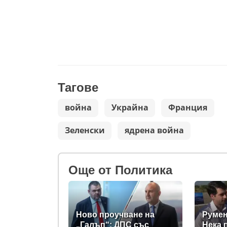
Тагове
война
Украйна
Франция
Зеленски
ядрена война
Oще от Политика
Ново проучване на
Румен
„Галъп“: ДПС със
Нека 