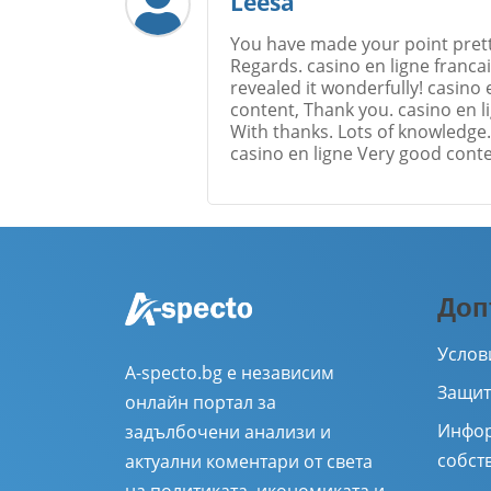
Leesa
You have made your point pretty 
Regards. casino en ligne franca
revealed it wonderfully! casino e
content, Thank you. casino en li
With thanks. Lots of knowledge. 
casino en ligne Very good conte
Име
*
Доп
Коментар
*
Услов
A-specto.bg е независим
Защит
онлайн портал за
Инфор
задълбочени анализи и
собст
актуални коментари от света
на политиката, икономиката и