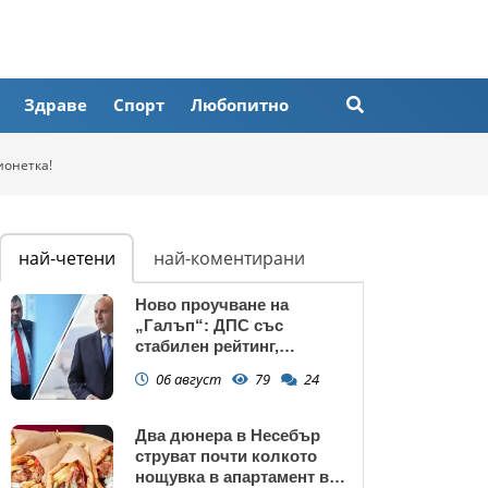
Здраве
Спорт
Любопитно
ионетка!
най-четени
най-коментирани
Ново проучване на
„Галъп“: ДПС със
стабилен рейтинг,
подкрепата към Радев се
06 август
79
24
запазва
Два дюнера в Несебър
струват почти колкото
нощувка в апартамент в