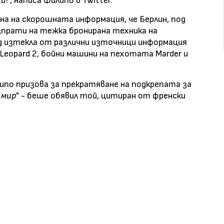
ка
!", написа Филипо в Twitter.
на на скорошната информация, че Берлин, под
зпрати на тежка бронирана техника на
д изтекла от различни източници информация
 Leopard 2, бойни машини на пехотата Marder и
по призова за прекратяване на подкрепата за
 мир
" - беше обявил той, цитиран от френски