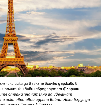
енски иска да въвлече всички държави в
кия политик и бивш евродепутат Флориан
ните страни значително да увеличат
но иска световна ядрена война! Нека бързо да