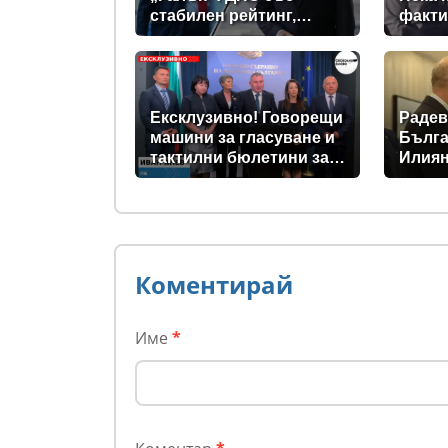
стабилен рейтинг,
факти
подкрепата към Радев
се запазва
Ексклузивно! Говорещи
Радев
машини за гласуване и
Бълга
тактилни бюлетини за
Илиян
незрящите предвиждат
прези
новите изборни
правила! (ВИДЕО)
Коментирай
Име
*