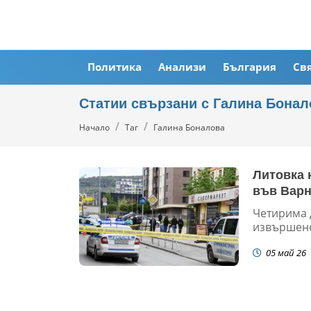
Политика
Анализи
България
Св
Статии свързани с Галина Бонал
Начало
Таг
Галина Боналова
Литовка 
във Варн
Четирима 
извършено 
05 май 26