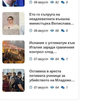
08 август
82
0
крадецът вика дръжте
крадеца
Ето го съпруга на
неадекватната външна
министърка Велислава
Петрова
08 август
68
0
Испания с ултиматум към
Италия заради граничния
контрол след
нашествието в Сеута
07 август
64
1
Оставиха в ареста
петимата ученици за
убийството на Младежкия
хълм: Измъчвали Георги
07 август
64
1
час, гаврили се с него и го
обрали