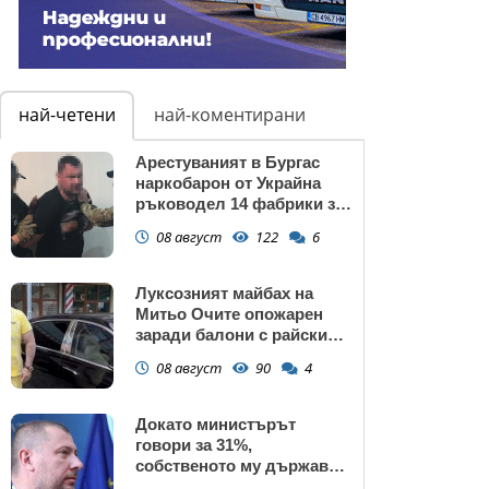
най-четени
най-коментирани
Арестуваният в Бургас
наркобарон от Украйна
ръководел 14 фабрики за
дрога в Европейския съюз
08 август
122
6
Луксозният майбах на
Митьо Очите опожарен
заради балони с райски
газ
08 август
90
4
Докато министърът
говори за 31%,
собственото му държавно
дружество е на 58% -