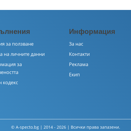
ълнения
Информация
ия за ползване
За нас
а на личните данни
Контакти
мация за
Реклама
веността
Екип
н кодекс
© A-specto.bg | 2014 - 2026 | Всички права запазени.