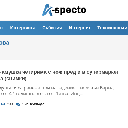
ят
Интервюта
Събития
Интернет
Техниологии
ова
намушка четирима с нож пред и в супермаркет
а (снимки)
души бяха ранени при нападение с нож във Варна,
от 47-годишна жена от Литва. Инц...
144
1
коментара