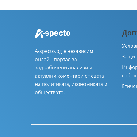
Доп
Услов
A-specto.bg е независим
Защит
онлайн портал за
Инфор
задълбочени анализи и
собст
актуални коментари от света
на политиката, икономиката и
Етиче
обществото.