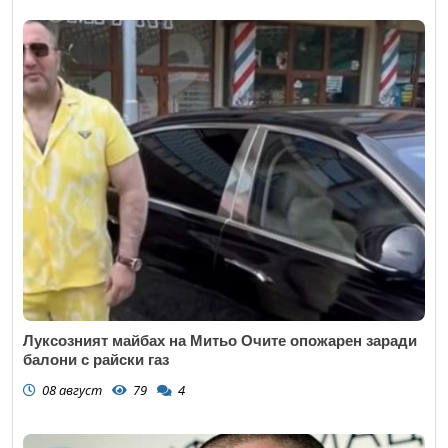
Луксозният майбах на Митьо Очите опожарен заради
балони с райски газ
08 август
79
4