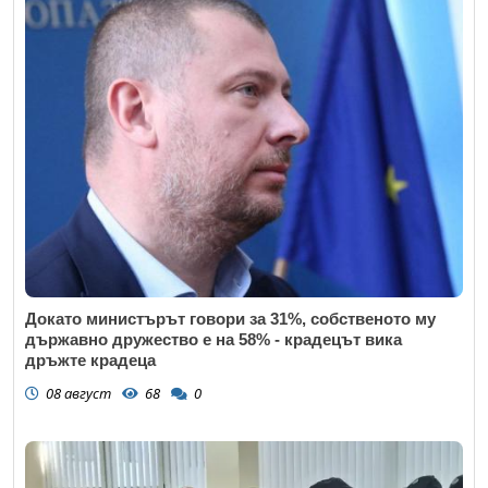
Докато министърът говори за 31%, собственото му
държавно дружество е на 58% - крадецът вика
дръжте крадеца
08 август
68
0