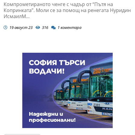
пази от уволнение?
Компрометираното ченге с чадър от “Пътя на
Копринката”. Моли се за помощ на ренегата Нуридин
ИсмаилМ...
19 август 23
316
1
коментара