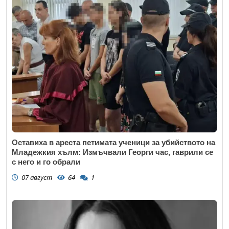
Оставиха в ареста петимата ученици за убийството на
Младежкия хълм: Измъчвали Георги час, гаврили се
с него и го обрали
07 август
64
1