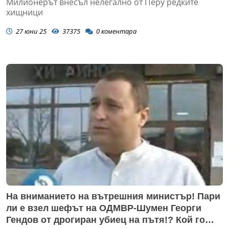
Милионерът внесъл нелегално от Перу редките
хищници
27 юни 25
37375
0
коментара
На вниманието на вътрешния министър! Пари
ли е взел шефът на ОДМВР-Шумен Георги
Гендов от дрогиран убиец на пътя!? Кой го