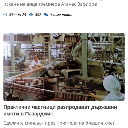
искане на вицепремиера Атанас Зафиров
09 юни 25
802
0
коментара
Практични частници разпродават държавни
имоти в Пазарджик
Сделките минават през приятели на бившия кмет