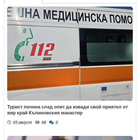
Турист почина след опит да извади свой приятел от
вир край Къпиновския манастир
05 август
68
0