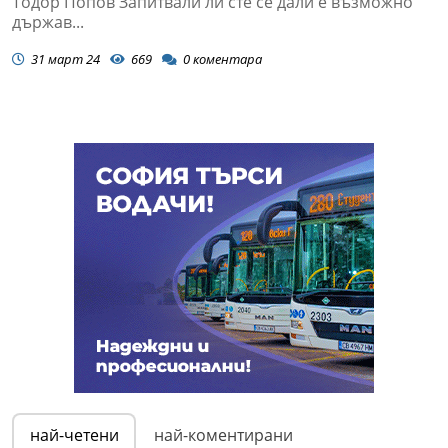
Тодор Попов Запитвали ли сте се дали е възможно
държав...
31 март 24
669
0
коментара
най-четени
най-коментирани