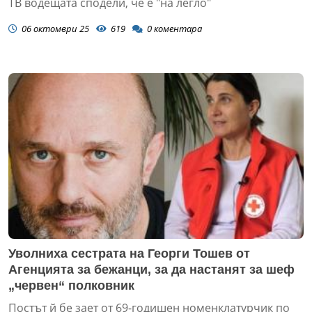
ТВ водещата сподели, че е "на легло"
06 октомври 25
619
0
коментара
Уволниха сестрата на Георги Тошев от
Агенцията за бежанци, за да настанят за шеф
„червен“ полковник
Постът й бе зает от 69-годишен номенклатурчик по