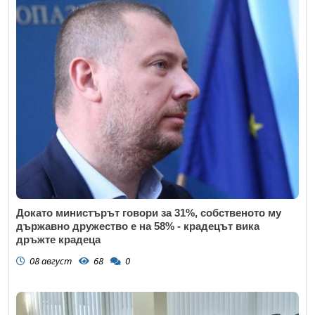
Докато министърът говори за 31%, собственото му
държавно дружество е на 58% - крадецът вика
дръжте крадеца
08 август
68
0