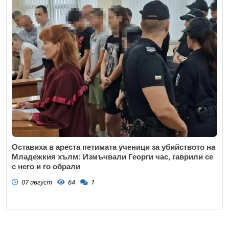
Оставиха в ареста петимата ученици за убийството на
Младежкия хълм: Измъчвали Георги час, гаврили се
с него и го обрали
07 август
64
1