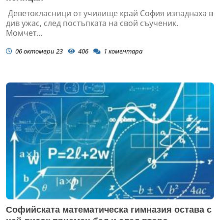
Деветокласници от училище край София изпаднаха в
див ужас, след постъпката на свой съученик.
Момчет...
06 октомври 23
406
1
коментара
Софийската математическа гимназия остава с