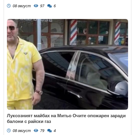
08 август
97
6
Луксозният майбах на Митьо Очите опожарен заради
балони с райски газ
08 август
79
4