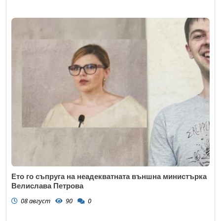
Ето го съпруга на неадекватната външна министърка
Велислава Петрова
08 август
90
0