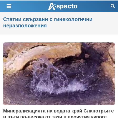
Статии свързани с гинекологични
неразположения
Минерализацията на водата край Сланотрън е
в пъти по-висока от тази в прочутия курорт