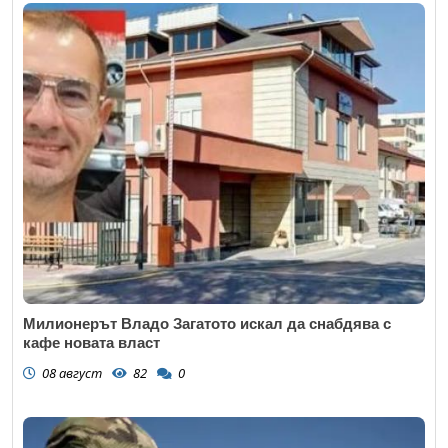
Милионерът Владо Загатото искал да снабдява с
кафе новата власт
08 август
82
0