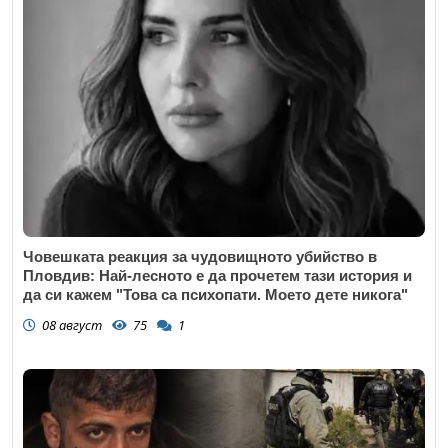
Човешката реакция за чудовищното убийство в
Пловдив: Най-лесното е да прочетем тази история и
да си кажем "Това са психопати. Моето дете никога"
08 август
75
1