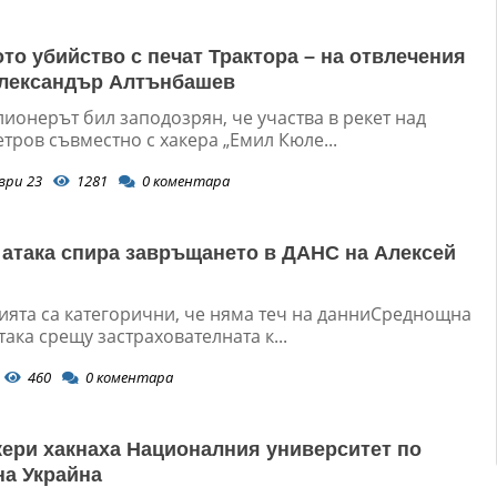
то убийство с печат Трактора – на отвлечения
Александър Алтънбашев
ионерът бил заподозрян, че участва в рекет над
тров съвместно с хакера „Емил Кюле...
ври 23
1281
0
коментара
 атака спира завръщането в ДАНС на Алексей
ията са категорични, че няма теч на данниСреднощна
така срещу застрахователната к...
460
0
коментара
кери хакнаха Националния университет по
на Украйна