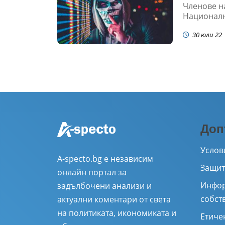
Членове на
Националн
30 юли 22
Доп
Услов
A-specto.bg е независим
Защит
онлайн портал за
Инфор
задълбочени анализи и
собст
актуални коментари от света
на политиката, икономиката и
Етиче