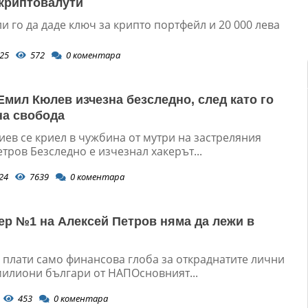
 криптовалути
 го да даде ключ за крипто портфейл и 20 000 лева
25
572
0
коментара
Емил Кюлев изчезна безследно, след като го
на свобода
иев се криел в чужбина от мутри на застреляния
тров Безследно е изчезнал хакерът...
24
7639
0
коментара
ер №1 на Алексей Петров няма да лежи в
 плати само финансова глоба за откраднатите лични
милиони българи от НАПОсновният...
453
0
коментара