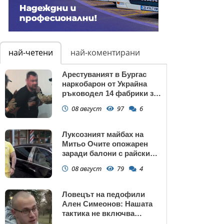
най-четени
най-коментирани
Арестуваният в Бургас
наркобарон от Украйна
ръководел 14 фабрики за
дрога в Европейския съюз
08 август
97
6
Луксозният майбах на
Митьо Очите опожарен
заради балони с райски
газ
08 август
79
4
Ловецът на педофили
Ален Симеонов: Нашата
тактика не включва
убийства