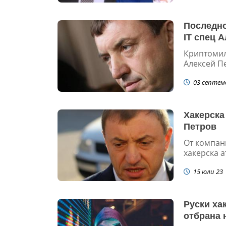
Последно
IT спец 
Криптомил
Алексей Пе
03 септем
Хакерска
Петров
От компан
хакерска а
15 юли 23
Руски ха
отбрана 