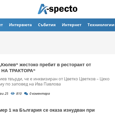
ят
Интервюта
Събития
Интернет
Техниологии
„Кюлев“ жестоко пребит в ресторант от
 НА ТРАКТОРА“
ев твърди, че е инквизиран от Цветко Цветков – Цеко
 му по заповед на Ива Павлова
ри 25
810
0
коментара
мер 1 на България се оказа изнудван при