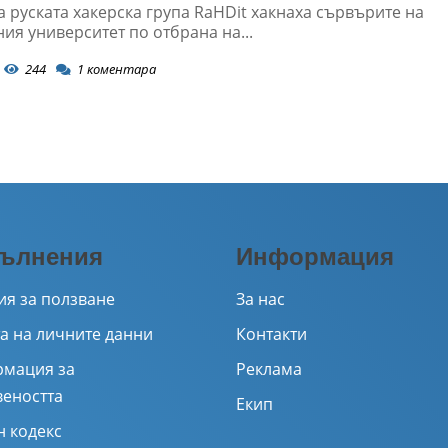
 руската хакерска група RaHDit хакнаха сървърите на
ия университет по отбрана на...
244
1
коментара
ълнения
Информация
ия за ползване
За нас
а на личните данни
Контакти
мация за
Реклама
веността
Екип
н кодекс