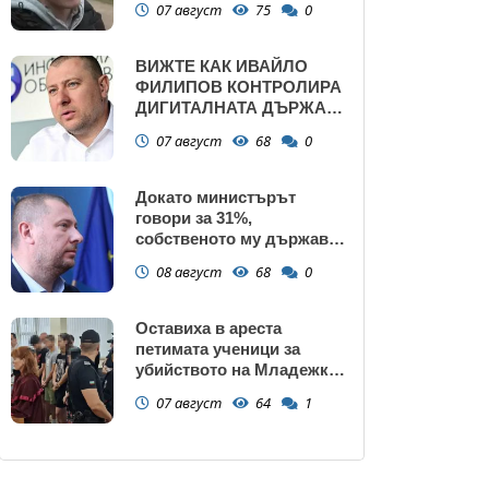
07 август
75
0
ВИЖТЕ КАК ИВАЙЛО
ФИЛИПОВ КОНТРОЛИРА
ДИГИТАЛНАТА ДЪРЖАВА
ЗАД ГЪРБА НА
07 август
68
0
ПРАВИТЕЛСТВОТО?
(РАЗСЛЕДВАНЕ)
Докато министърът
говори за 31%,
собственото му държавно
дружество е на 58% -
08 август
68
0
крадецът вика дръжте
крадеца
Оставиха в ареста
петимата ученици за
убийството на Младежкия
хълм: Измъчвали Георги
07 август
64
1
час, гаврили се с него и го
обрали