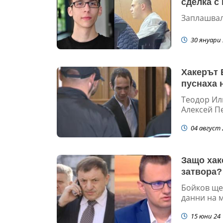
сделка с
Заплашвали
30 януари 
Хакерът 
пуснаха 
Теодор Ил
Алексей Пе
04 август 
Защо хак
затвора?
Бойков ще
данни на 
15 юни 24