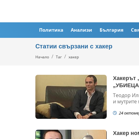
Политика
Анализи
България
Св
Статии свързани с хакер
Начало
Таг
хакер
Хакерът 
„УБИЕЦА
Теодор Или
и мутрите
24 октомв
Хакер но