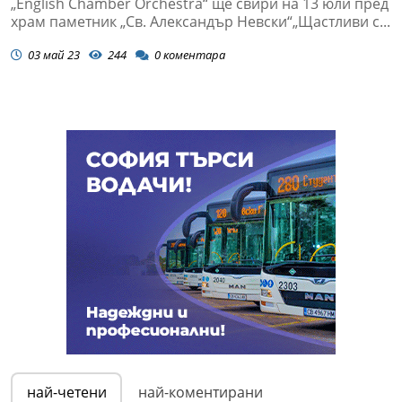
„English Chamber Orchestra“ ще свири на 13 юли пред
храм паметник „Св. Александър Невски“„Щастливи с...
03 май 23
244
0
коментара
най-четени
най-коментирани