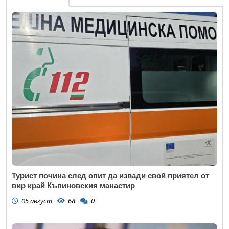
Турист почина след опит да извади свой приятел от
вир край Къпиновския манастир
05 август
68
0