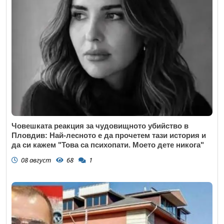
Човешката реакция за чудовищното убийство в
Пловдив: Най-лесното е да прочетем тази история и
да си кажем "Това са психопати. Моето дете никога"
08 август
68
1