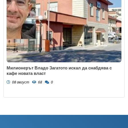
Милионерът Владо Загатото искал да снабдява с
кафе новата власт
08 август
68
0