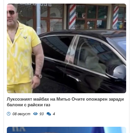
Луксозният майбах на Митьо Очите опожарен заради
балони с райски газ
08 август
93
4