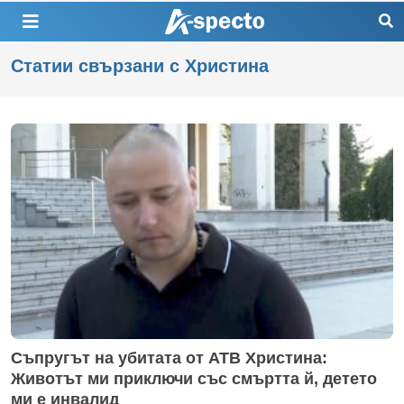
Статии свързани с Христина
Съпругът на убитата от АТВ Христина:
Животът ми приключи със смъртта й, детето
ми е инвалид