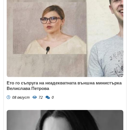
Ето го съпруга на неадекватната външна министърка
Велислава Петрова
08 август
72
0