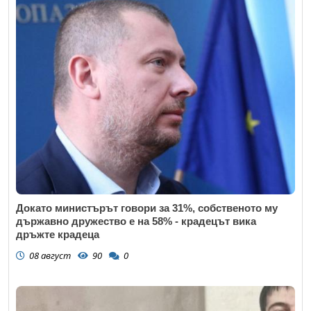
Докато министърът говори за 31%, собственото му
държавно дружество е на 58% - крадецът вика
дръжте крадеца
08 август
90
0