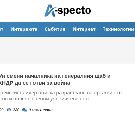
ят
Интервюта
Събития
Интернет
Техниологии
Ун смени началника на генералния щаб и
КНДР да се готви за война
рейският лидер поиска разрастване на оръжейното
тво и повече военни ученияСевернок...
23
280
0
коментара