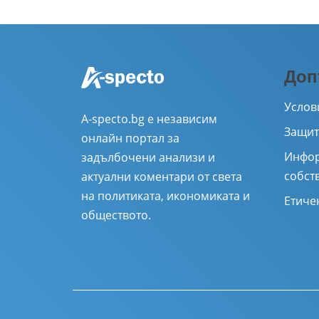
Доп
Услов
A-specto.bg е независим
Защит
онлайн портал за
Инфор
задълбочени анализи и
собст
актуални коментари от света
на политиката, икономиката и
Етиче
обществото.