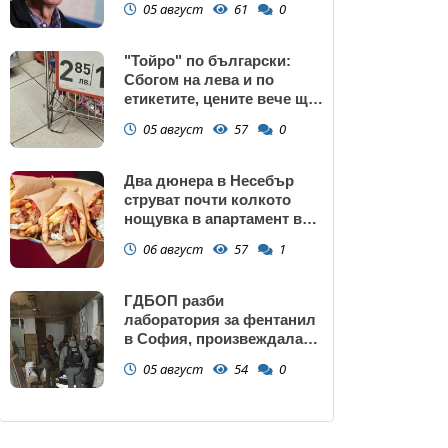
05 август
61
0
"Тойро" по български:
Сбогом на лева и по
етикетите, цените вече ще
са само в евро
05 август
57
0
Два дюнера в Несебър
струват почти колкото
нощувка в апартамент в
Поморие
06 август
57
1
ГДБОП разби
лаборатория за фентанил
в София, произвеждала
до 10 кг на ден за страната
05 август
54
0
(снимки)