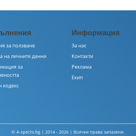
ълнения
Информация
ия за ползване
За нас
а на личните данни
Контакти
мация за
Реклама
веността
Екип
н кодекс
© A-specto.bg | 2014 - 2026 | Всички права запазени.