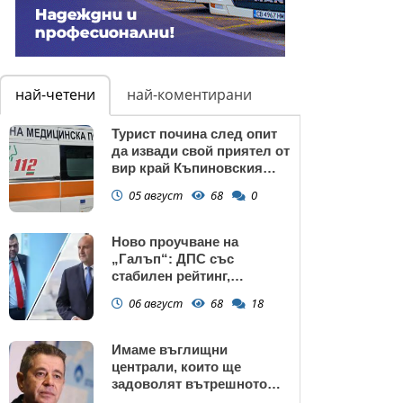
най-четени
най-коментирани
Турист почина след опит
да извади свой приятел от
вир край Къпиновския
манастир
05 август
68
0
Ново проучване на
„Галъп“: ДПС със
стабилен рейтинг,
подкрепата към Радев се
06 август
68
18
запазва
Имаме въглищни
централи, които ще
задоволят вътрешното
потребление на ток