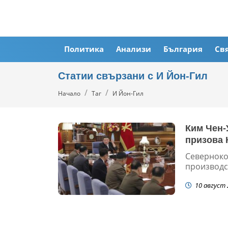
Политика
Анализи
България
Св
Статии свързани с И Йон-Гил
Начало
Таг
И Йон-Гил
Ким Чен-
призова 
Северноко
производс
10 август 