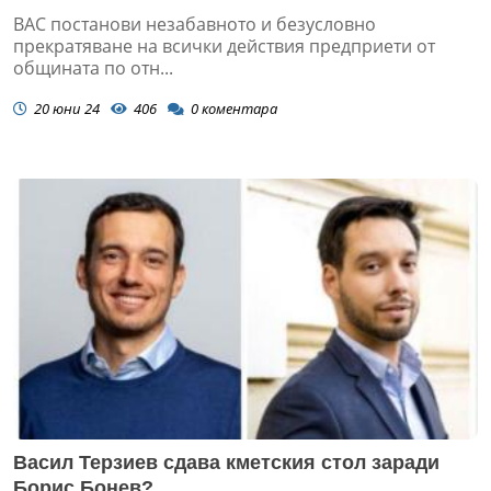
ВАС постанови незабавното и безусловно
прекратяване на всички действия предприети от
общината по отн...
20 юни 24
406
0
коментара
Васил Терзиев сдава кметския стол заради
Борис Бонев?