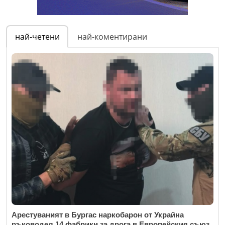
най-четени
най-коментирани
Арестуваният в Бургас наркобарон от Украйна
ръководел 14 фабрики за дрога в Европейския съюз