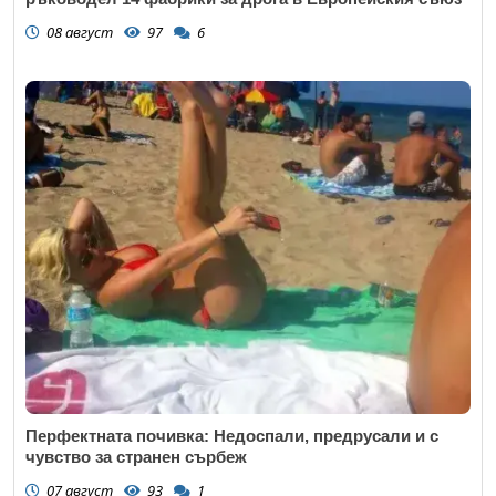
08 август
97
6
Перфектната почивка: Недоспали, предрусали и с
чувство за странен сърбеж
07 август
93
1