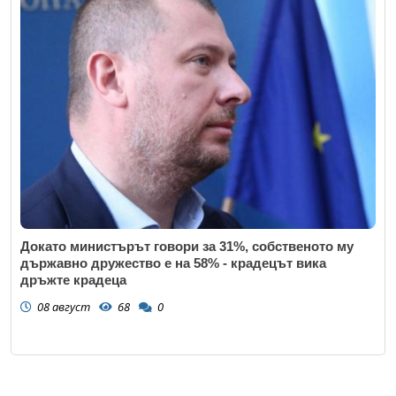
Докато министърът говори за 31%, собственото му
държавно дружество е на 58% - крадецът вика
дръжте крадеца
08 август
68
0