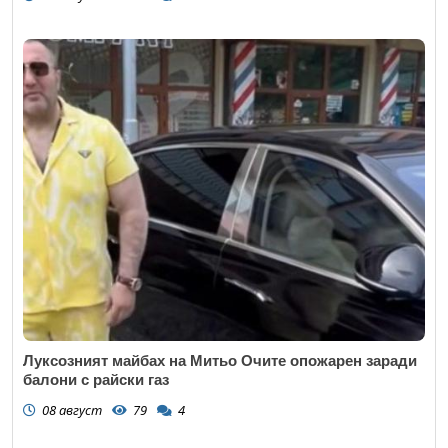
Луксозният майбах на Митьо Очите опожарен заради
балони с райски газ
08 август
79
4