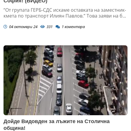
София! (ВИДЕО)
“От групата ГЕРБ-СДС искаме оставката на заместник-
кмета по транспорт Илиян Павлов.” Това заяви на б...
04 октомври 24
331
1
коментара
Дойде Видовден за лъжите на Столична
община!