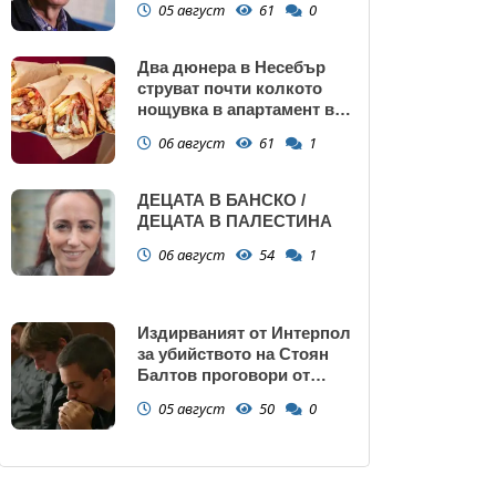
05 август
61
0
Два дюнера в Несебър
струват почти колкото
нощувка в апартамент в
Поморие
06 август
61
1
ДЕЦАТА В БАНСКО /
ДЕЦАТА В ПАЛЕСТИНА
06 август
54
1
Издирваният от Интерпол
за убийството на Стоян
Балтов проговори от
Южна Африка
05 август
50
0