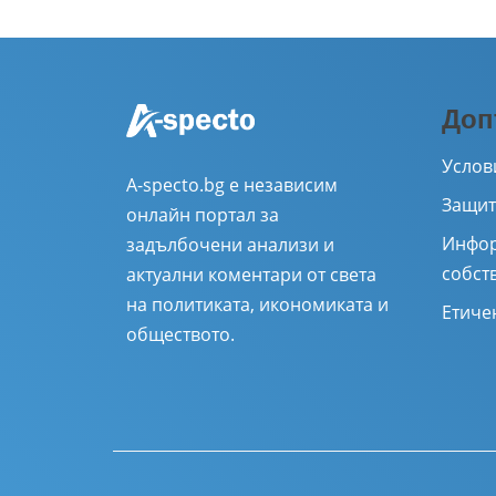
Доп
Услов
A-specto.bg е независим
Защит
онлайн портал за
Инфор
задълбочени анализи и
собст
актуални коментари от света
на политиката, икономиката и
Етиче
обществото.