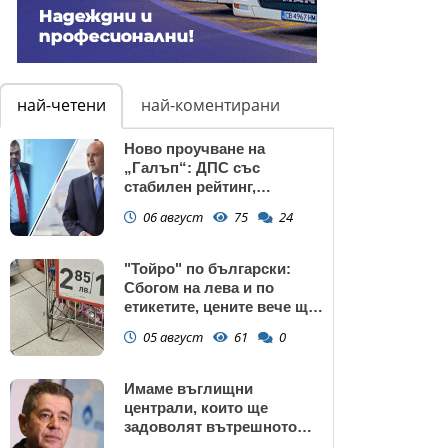
най-четени
най-коментирани
Ново проучване на
„Галъп“: ДПС със
стабилен рейтинг,
подкрепата към Радев се
06 август
75
24
запазва
"Тойро" по български:
Сбогом на лева и по
етикетите, цените вече ще
са само в евро
05 август
61
0
Имаме въглищни
централи, които ще
задоволят вътрешното
потребление на ток