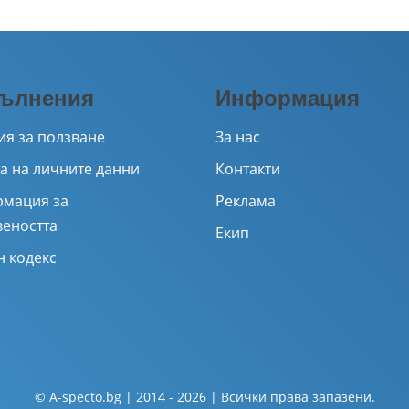
ълнения
Информация
ия за ползване
За нас
а на личните данни
Контакти
мация за
Реклама
веността
Екип
н кодекс
© A-specto.bg | 2014 - 2026 | Всички права запазени.