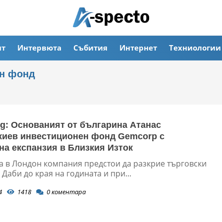
ят
Интервюта
Събития
Интернет
Техниологии
ен фонд
g: Основаният от българина Атанас
иев инвестиционен фонд Gemcorp с
на експанзия в Близкия Изток
а в Лондон компания предстои да разкрие търговски
 Даби до края на годината и при...
4
1418
0
коментара