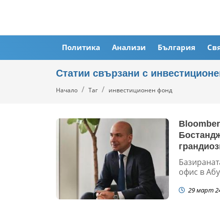
Политика
Анализи
България
Св
Статии свързани с инвестицион
Начало
Таг
инвестиционен фонд
Bloomber
Бостандж
грандиоз
Базиранат
офис в Абу
29 март 2