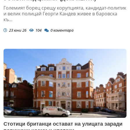
Големият борец срещу корупцията, кандидат-политик
и велик полицай Георги Кандев живее в баровска
къ...
23 юни 26
104
0
коментара
Стотици британци остават на улицата заради