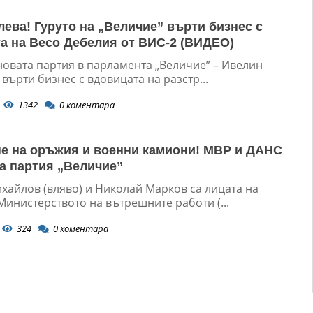
 лева! Гуруто на „Величие” върти бизнес с
а на Весо Дебелия от ВИС-2 (ВИДЕО)
новата партия в парламента „Величие” – Ивелин
върти бизнес с вдовицата на разстр...
1342
0
коментара
е на оръжия и военни камиони! МВР и ДАНС
а партия „Величие”
хайлов (вляво) и Николай Марков са лицата на
инистерството на вътрешните работи (...
324
0
коментара