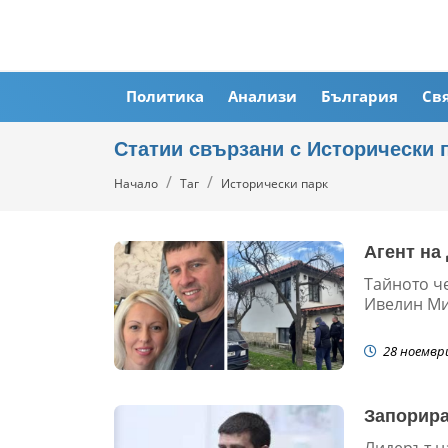
Политика
Анализи
България
Св
Статии свързани с Исторически 
Начало
Таг
Исторически парк
Агент на
Тайното че
Ивелин М
28 ноемвр
Запорира
Лидерът н