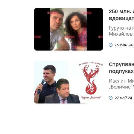
250 млн.
вдовицат
Гуруто на 
Михайлов, 
15 юни 24
Струпван
подпуках
Ивелин Ми
„Величие“М
27 май 24