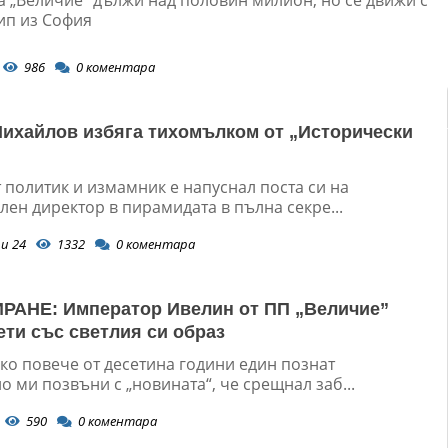
п из София
986
0
коментара
ихайлов избяга тихомълком от „Исторически
 политик и измамник е напуснал поста си на
ен директор в пирамидата в пълна секре...
и 24
1332
0
коментара
АНЕ: Император Ивелин от ПП „Величие”
ети със светлия си образ
ко повече от десетина години един познат
 ми позвъни с „новината“, че срещнал заб...
590
0
коментара