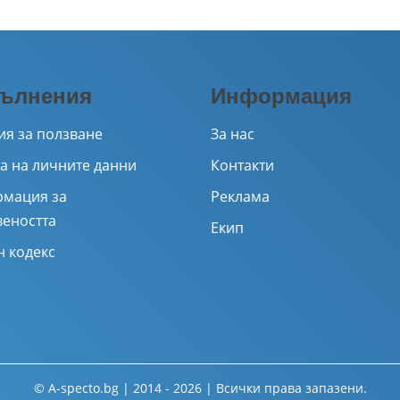
ълнения
Информация
ия за ползване
За нас
а на личните данни
Контакти
мация за
Реклама
веността
Екип
н кодекс
© A-specto.bg | 2014 - 2026 | Всички права запазени.