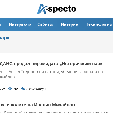
ят
Интервюта
Събития
Интернет
Техниологии
парк
 ДАНС предал пирамидата „Исторически парк“
нге Ангел Тодоров ни натопи, убедени са хората на
ихайлов
и 25
705
2
коментара
ха и колите на Ивелин Михайлов
а „Величие“ дължи над половин милион, но се движи с