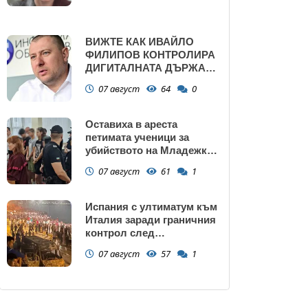
ВИЖТЕ КАК ИВАЙЛО
ФИЛИПОВ КОНТРОЛИРА
ДИГИТАЛНАТА ДЪРЖАВА
ЗАД ГЪРБА НА
07 август
64
0
ПРАВИТЕЛСТВОТО?
(РАЗСЛЕДВАНЕ)
Оставиха в ареста
петимата ученици за
убийството на Младежкия
хълм: Измъчвали Георги
07 август
61
1
час, гаврили се с него и го
обрали
Испания с ултиматум към
Италия заради граничния
контрол след
нашествието в Сеута
07 август
57
1