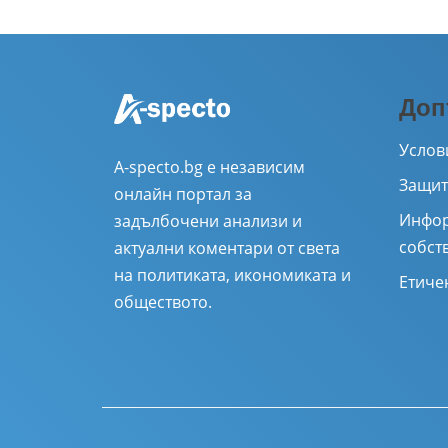
Доп
Услов
A-specto.bg е независим
Защит
онлайн портал за
Инфор
задълбочени анализи и
собст
актуални коментари от света
на политиката, икономиката и
Етиче
обществото.