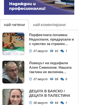
най-четени
най-коментирани
Перфектната почивка:
Недоспали, предрусали и
с чувство за странен
сърбеж
07 август
93
1
Ловецът на педофили
Ален Симеонов: Нашата
тактика не включва
убийства
07 август
68
0
ДЕЦАТА В БАНСКО /
ДЕЦАТА В ПАЛЕСТИНА
06 август
64
1