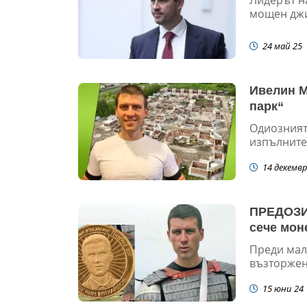
мощен джи
24 май 25
Ивелин М
парк“
Одиозният
изпълнител
14 декемвр
ПРЕДОЗИР
сече мон
Преди мал
възторжено
15 юни 24