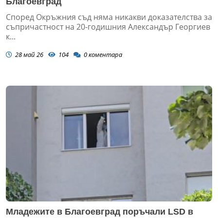
Благоевград
Според Окръжния съд няма никакви доказателства за
съпричастност на 20-годишния Александър Георгиев
к...
28 май 26
104
0
коментара
Младежите в Благоевград поръчали LSD в