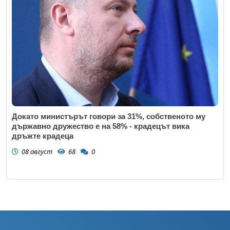
Докато министърът говори за 31%, собственото му
държавно дружество е на 58% - крадецът вика
дръжте крадеца
08 август
68
0