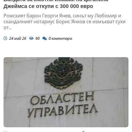
Джеймса се откупи с 300 000 евро
Ромският барон Георги Янев, синът му Любомир и
скандалният нотариус Борис Янков се измъкват сухи
от...
24 май 26
90
0
коментара