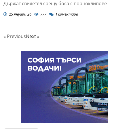
Държат свидетел срещу боса с порноклипове
25 януари 26
777
1
коментара
« Previous
Next »