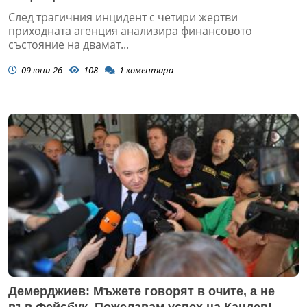
След трагичния инцидент с четири жертви
приходната агенция анализира финансовото
състояние на двамат...
09 юни 26
108
1
коментара
Демерджиев: Мъжете говорят в очите, а не