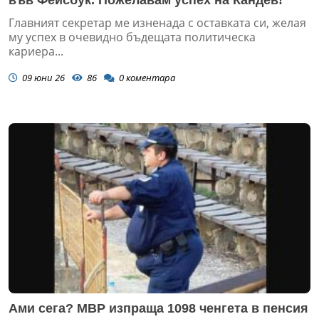
във Фейсбук. Пожелавам успех на Кандев!
Главният секретар ме изненада с оставката си, желая
му успех в очевидно бъдещата политическа
кариера...
09 юни 26
86
0
коментара
Ами сега? МВР изпраща 1098 ченгета в пенсия