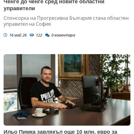
Ченге до ченге сред новите областни
управители
Спонсорка на Прогресивна България стана областен
управител на София
16 май 26
122
0
коментара
Ильо Пимка завлякъл още 10 млн. евро за