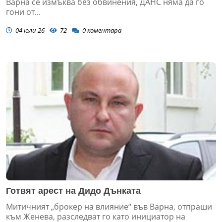
Варна се измъква без обвинения, ДАНС няма да го
гони от...
04 юли 26
72
0
коментара
Готвят арест на Дидо Дънката
Митичният „брокер на влияние“ във Варна, отпраши
към Женева, разследват го като инициатор на