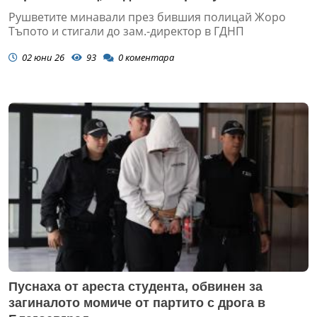
Рушветите минавали през бившия полицай Жоро
Тъпото и стигали до зам.-директор в ГДНП
02 юни 26
93
0
коментара
Пуснаха от ареста студента, обвинен за
загиналото момиче от партито с дрога в