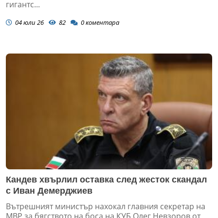
гигантс...
04 юли 26
82
0
коментара
Кандев хвърлил оставка след жесток скандал
с Иван Демерджиев
Вътрешният министър нахокал главния секретар на
МВР за бягството на боса на КУБ Олег Невзоров от