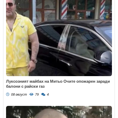
Луксозният майбах на Митьо Очите опожарен заради
балони с райски газ
08 август
79
4