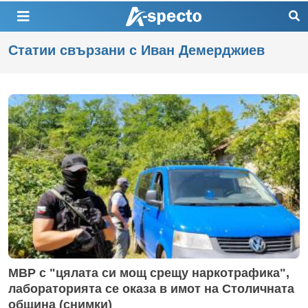
Статии свързани с Иван Демерджиев
МВР с "цялата си мощ срещу наркотрафика",
лабораторията се оказа в имот на Столичната
община (снимки)