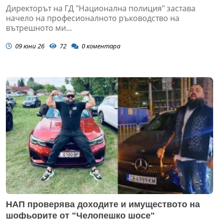
Директорът на ГД "Национална полиция" застава
начело на професионалното ръководство на
вътрешното ми...
09 юни 26
72
0
коментара
НАП проверява доходите и имуществото на
шофьорите от "Челопешко шосе"