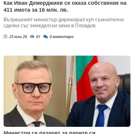
Как Иван Демерджиев се оказа собственик на
411 имота за 16 млн. лв.
Вътрешният министър дирижирал куп съмнителни
сделки със земеделски земи в Пловдив
25 юли 26
61
0
коментара
Министри се пазарят за парите си