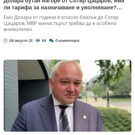
Долара бутан нагоре от Сотир Цацаров, има
ли тарифа за назначаване и уволняване?
(ЗАПОВЕД)
Емо Долара от години е опасно близък до Сотир
Цацаров, МВР министърът трябва да е особено
внимателен
04 август 26
64
0
коментара