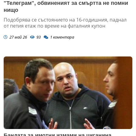
"Телеграм", обвиненият за смъртта не помни
нищо
Подобрява се състоянието на 16-годишния, паднал
от петия етаж по време на фаталния купон
27 май 26
93
1
коментара
Бандата за имотни измами на циганина