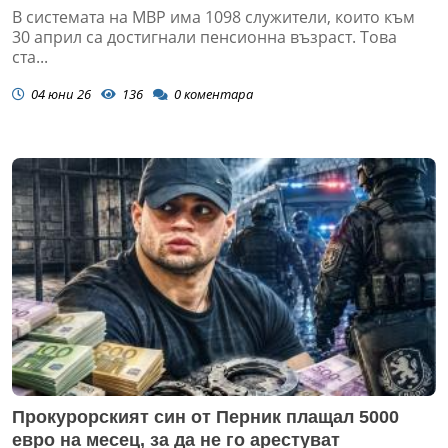
В системата на МВР има 1098 служители, които към
30 април са достигнали пенсионна възраст. Това
ста...
04 юни 26
136
0
коментара
Прокурорският син от Перник плащал 5000
евро на месец, за да не го арестуват