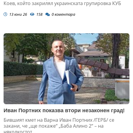
Коев, който закрилял украинската групировка КУБ
13 юни 26
158
0
коментара
Иван Портних показва втори незаконен град!
Бившият кмет на Варна Иван Портних /ГЕРБ/ се
закани, че „ще покаже“ „Баба Алино 2“ – на
няколкостот...