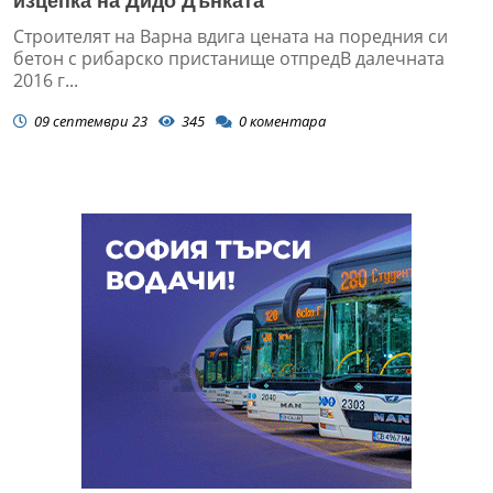
изцепка на Дидо Дънката
Строителят на Варна вдига цената на поредния си
бетон с рибарско пристанище отпредВ далечната
2016 г...
09 септември 23
345
0
коментара