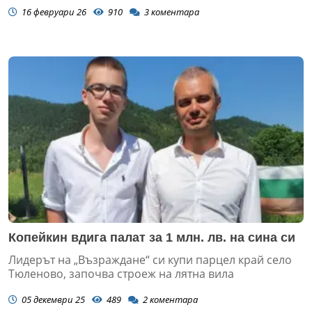
16 февруари 26
910
3
коментара
Копейкин вдига палат за 1 млн. лв. на сина си
Лидерът на „Възраждане“ си купи парцел край село
Тюленово, започва строеж на лятна вила
05 декември 25
489
2
коментара