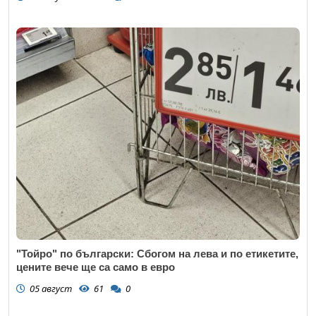
"Тойро" по български: Сбогом на лева и по етикетите,
цените вече ще са само в евро
05 август
61
0