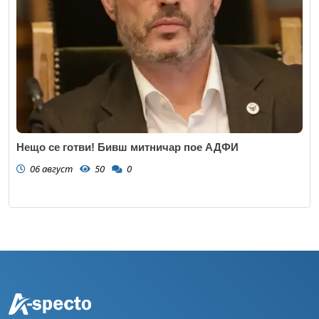
Нещо се готви! Бивш митничар пое АДФИ
06 август
50
0