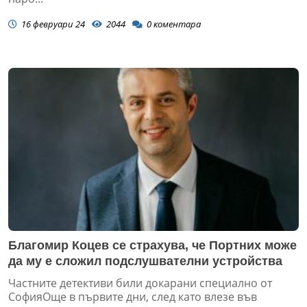
16 февруари 24
2044
0
коментара
Благомир Коцев се страхува, че Портних може
да му е сложил подслушвателни устройства
Частните детективи били докарани специално от
СофияОще в първите дни, след като влезе във