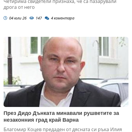
Четирима свидетели признаха, че са пазарували
дрога от него
04 юли 26
147
4
коментара
През Дидо Дънката минавали рушветите за
незаконния град край Варна
Благомир Коцев предаден от дясната си ръка Илия