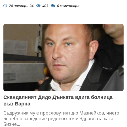
24 ноември 24
403
0
коментара
Скандалният Дидо Дънката вдига болница
във Варна
Съдружник му е прословутият д-р Мазнейков, чието
лечебно заведение редовно точи Здравната каса
Бизне...