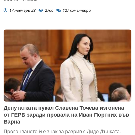
17 ноември 23
2700
127
коментара
Депутатката пукал Славена Точева изгонена
от ГЕРБ заради провала на Иван Портних във
Варна
Прогонването й е знак за разрив с Дидо Дънката,