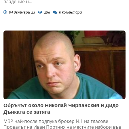
владение н...
04 декември 23
298
0
коментара
Обръчът около Николай Чирпанския и Дидо
Дънката се затяга
МВР най-после подпука брокер №1 на гласове
Провалът на Иван Портних на местните избори във