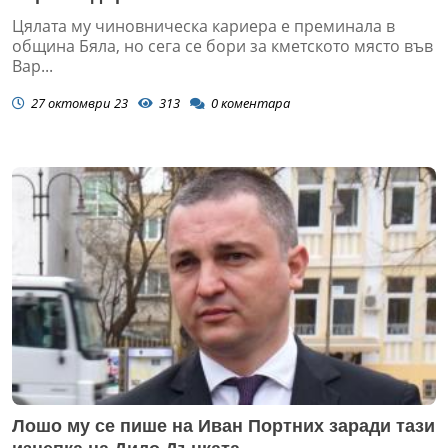
Цялата му чиновническа кариера е преминала в
община Бяла, но сега се бори за кметското място във
Вар...
27 октомври 23
313
0
коментара
Лошо му се пише на Иван Портних заради тази