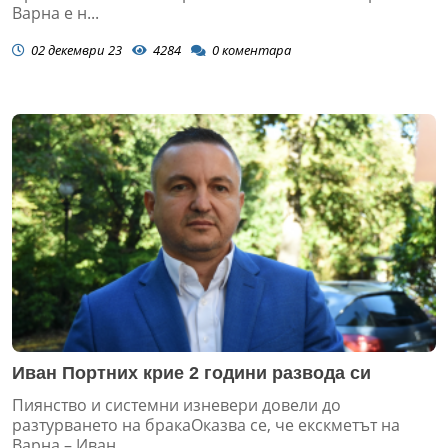
Варна е н...
02 декември 23
4284
0
коментара
Иван Портних крие 2 години развода си
Пиянство и системни изневери довели до
разтурването на бракаОказва се, че екскметът на
Варна – Иван...