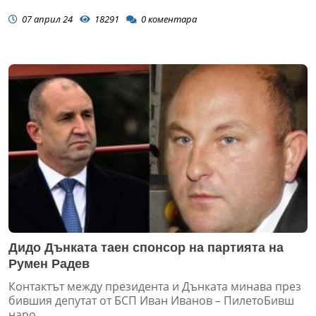
07 април 24
18291
0
коментара
Дидо Дънката таен спонсор на партията на
Румен Радев
Контактът между президента и Дънката минава през
бившия депутат от БСП Иван Иванов – ПилетоБивш
наро...