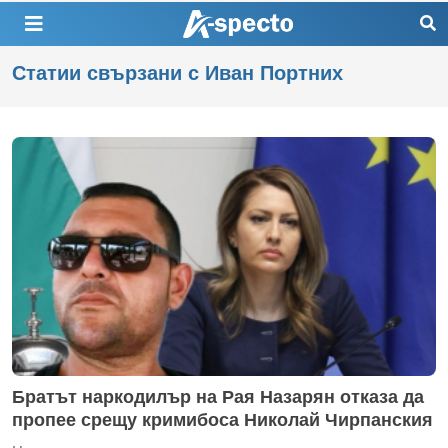
Статии свързани с Иван Портних
Братът наркодилър на Рая Назарян отказа да
пропее срещу кримибоса Николай Чирпанския