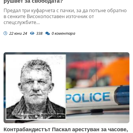
рушвет за свободата?
Предал три куфарчета с пачки, за да потъне обратно
в сенките Високопоставен източник от
спецслужбите...
22 юни 24
338
0
коментара
Контрабандистът Паскал арестуван за часове,