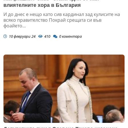
влиятелните хора в България
И до днес е нещо като сив кардинал зад кулисите на
всяко правителство Покрай срещата си във
фоайето...
10 февруари 24
410
0
коментара