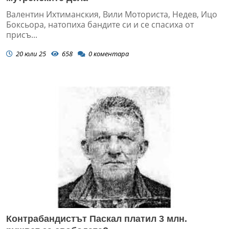
Валентин Ихтиманския, Вили Моториста, Недев, Ицо
Боксьора, натопиха бандите си и се спасиха от
присъ...
20 юли 25
658
0
коментара
Контрабандистът Паскал платил 3 млн.