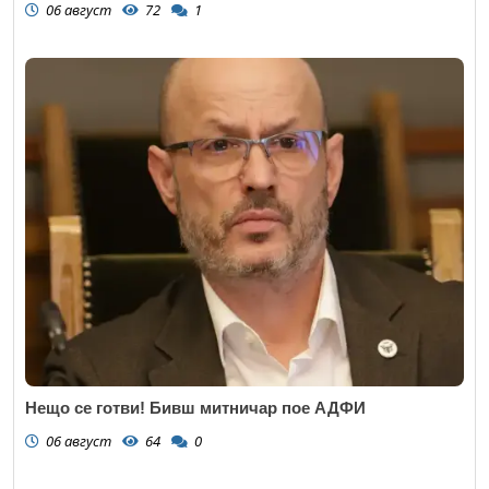
06 август
72
1
Нещо се готви! Бивш митничар пое АДФИ
06 август
64
0