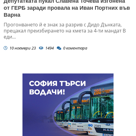
Депутатката пукал Славена Точева изгонена
от ГЕРБ заради провала на Иван Портних във
Варна
Прогонването й е знак за разрив с Дидо Дънката,
прецакал преизбирането на кмета за 4-ти мандат В
еди...
10 ноември 23
1494
0
коментара