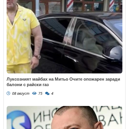
Луксозният майбах на Митьо Очите опожарен заради
балони с райски газ
08 август
75
4