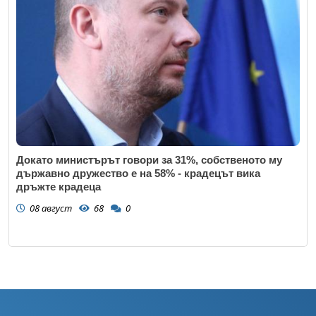
Докато министърът говори за 31%, собственото му
държавно дружество е на 58% - крадецът вика
дръжте крадеца
08 август
68
0