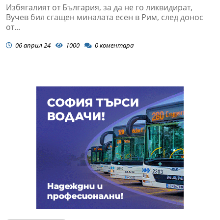
Избягалият от България, за да не го ликвидират,
Вучев бил сгащен миналата есен в Рим, след донос
от...
06 април 24
1000
0
коментара