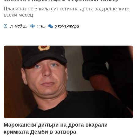
Пласират по 3 кила синтетична дрога зад решетките
всеки месец
31 май 25
1105
0
коментара
Марокански дилъри на дрога вкарали
кримката Демби в затвора