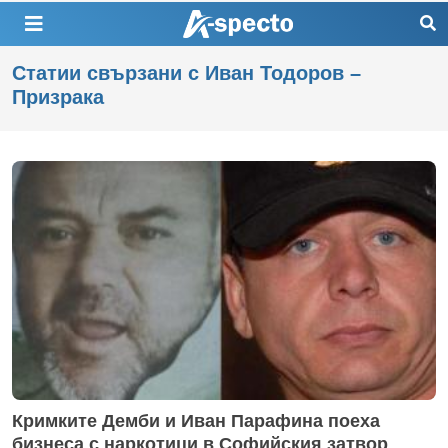
Статии свързани с Иван Тодоров –
Призрака
Кримките Демби и Иван Парафина поеха
бизнеса с наркотици в Софийския затвор