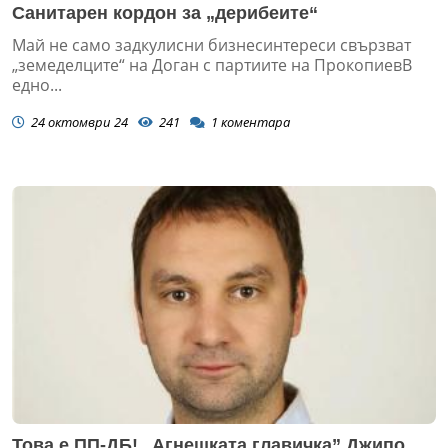
Санитарен кордон за „дерибеите“
Май не само задкулисни бизнесинтереси свързват
„земеделците“ на Доган с партиите на ПрокопиевВ
едно...
24 октомври 24
241
1
коментара
Това е ПП-ДБ! „Агнешката главичка” Джипо