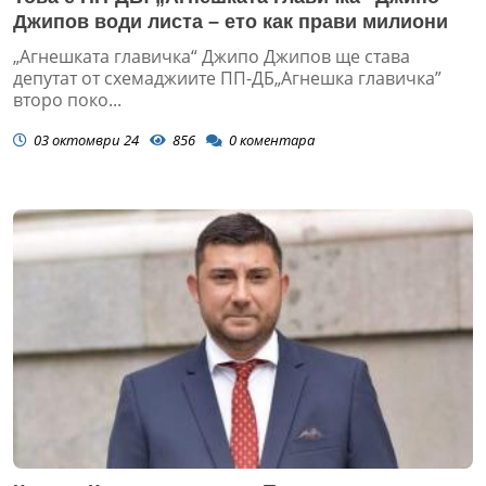
Джипов води листа – ето как прави милиони
„Агнешката главичка“ Джипо Джипов ще става
депутат от схемаджиите ПП-ДБ„Агнешка главичка”
второ поко...
03 октомври 24
856
0
коментара