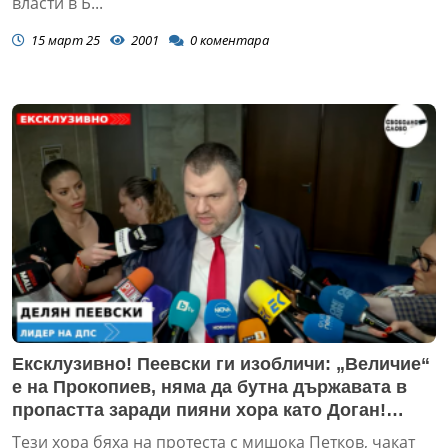
власти в Б...
15 март 25
2001
0
коментара
Ексклузивно! Пеевски ги изобличи: „Величие“
е на Прокопиев, няма да бутна държавата в
пропастта заради пияни хора като Доган!
(ВИДЕО)
Тези хора бяха на протеста с мишока Петков, чакат