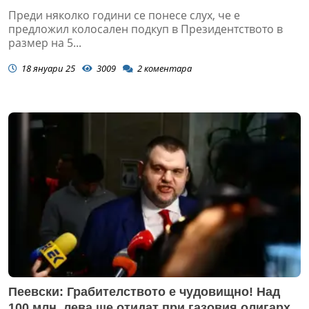
Преди няколко години се понесе слух, че е
предложил колосален подкуп в Президентството в
размер на 5...
18 януари 25
3009
2
коментара
Пеевски: Грабителството е чудовищно! Над
100 млн. лева ще отидат при газовия олигарх