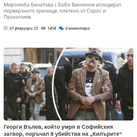
Ибрямов разтрива ушите на руска мечка
Миролюба Бенатова с Боби Ваклинов аплодират
перверзното зрелище, платено от Сорос и
Прокопиев
07 февруари 25
1458
0
коментара
Георги Вълев, който умря в Софийския
затвор, поръчал 8 убийства на „Килърите“