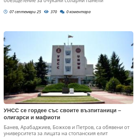
обезщетение за очукани соларни панели
07 септември 25
370
0
коментара
УНСС се гордее със своите възпитаници –
олигарси и мафиоти
Банев, Арабаджиев, Божков и Петров, са обявени от
университета за лицата на стопанския елит