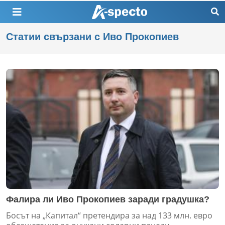
Статии свързани с Иво Прокопиев
Фалира ли Иво Прокопиев заради градушка?
Босът на „Капитал“ претендира за над 133 млн. евро