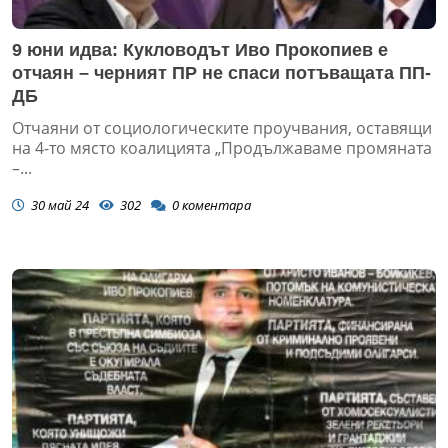
9 юни идва: Кукловодът Иво Прокопиев е
отчаян – черният ПР не спаси потъващата ПП-
ДБ
Отчаяни от социологическите проучвания, оставящи
на 4-то място коалицията „Продължаваме промяната
–...
30 май 24
302
0
коментара