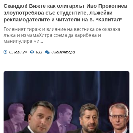
Скандал! Вижте как олигархът Иво Прокопиев
злоупотребява със студентите, лъжейки
рекламодателите и читатели на в. “Капитал”
Големият тираж и влияние на вестника се оказаха
лъжа и измамаХитра схема да зарибява и
манипулира чи...
05 юли 24
633
0
коментара