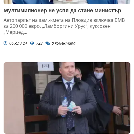
Мултимилионер не успя да стане министър
Автопаркът на зам.-кмета на Пловдив включва БМВ
за 200 000 евро, „Ламборгини Урус“, луксозен
„Мерцед...
06 юли 24
723
0
коментара