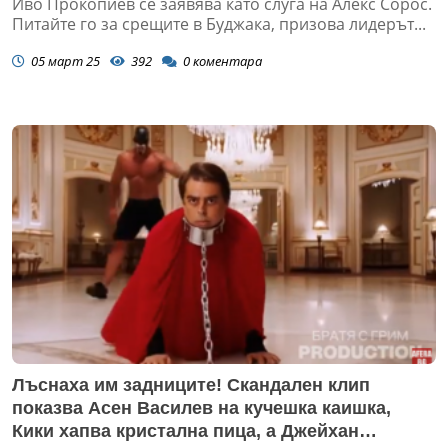
Иво Прокопиев се заявява като слуга на Алекс Сорос.
Питайте го за срещите в Буджака, призова лидерът...
05 март 25
392
0
коментара
Лъснаха им задниците! Скандален клип
показва Асен Василев на кучешка каишка,
Кики хапва кристална пица, а Джейхан