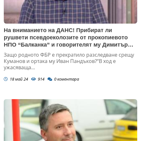
На вниманието на ДАНС! Прибират ли
рушвети псевдоеколозите от прокопиевото
НПО “Балканка” и говорителят му Димитър
Куманов, за да саботират енергийната
Защо родното ФБР е прекратило разследване срещу
сигурност на България?
Куманов и ортака му Иван Пандъков?“В ход е
ужасяваща...
18 май 24
914
0
коментара