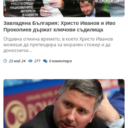
Завладяна България: Христо Иванов и Иво
Прокопиев държат ключови съдилища
Отдавна отмина времето, в което Христо Иванов
можеше да претендира за морален стожер и да
доносничи...
23 май 24
277
0
коментара