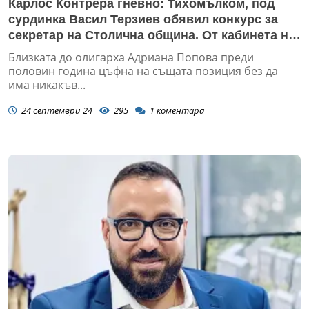
Карлос Контрера гневно: Тихомълком, под
сурдинка Васил Терзиев обявил конкурс за
секретар на Столична община. От кабинета на
Прокопиев ли ще се командва София?
Близката до олигарха Адриана Попова преди
половин година цъфна на същата позиция без да
има никакъв...
24 септември 24
295
1
коментара