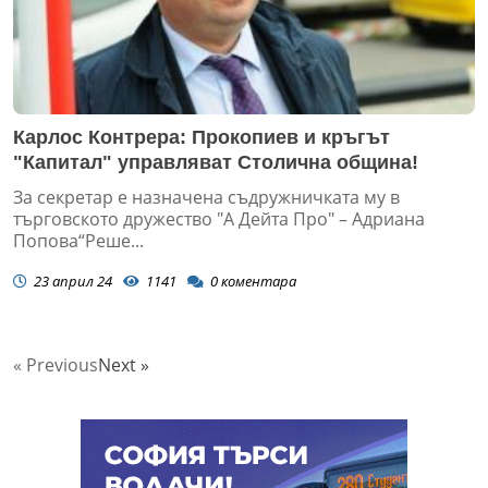
Карлос Контрера: Прокопиев и кръгът
"Капитал" управляват Столична община!
За секретар е назначена съдружничката му в
търговското дружество "А Дейта Про" – Адриана
Попова“Реше...
23 април 24
1141
0
коментара
« Previous
Next »