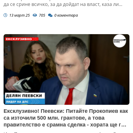
да се срине всичко, за да дойдат на власт, каза ли...
13 март 25
705
0
коментара
Ексклузивно! Пеевски: Питайте Прокопиев как
са източили 500 млн. грантове, а това
правителство е срамна сделка - хората ще го
свалят! (ВИДЕО)