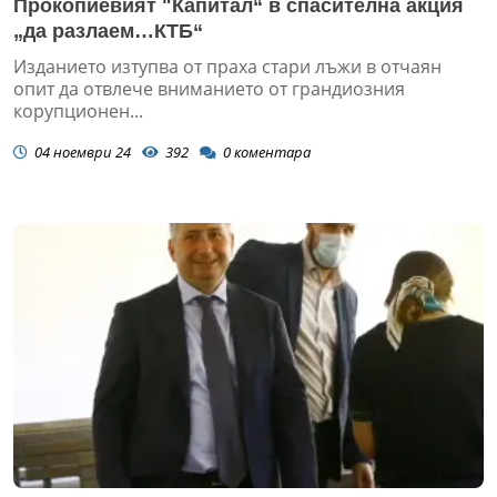
Прокопиевият "Капитал“ в спасителна акция
„да разлаем…КТБ“
Изданието изтупва от праха стари лъжи в отчаян
опит да отвлече вниманието от грандиозния
корупционен...
04 ноември 24
392
0
коментара