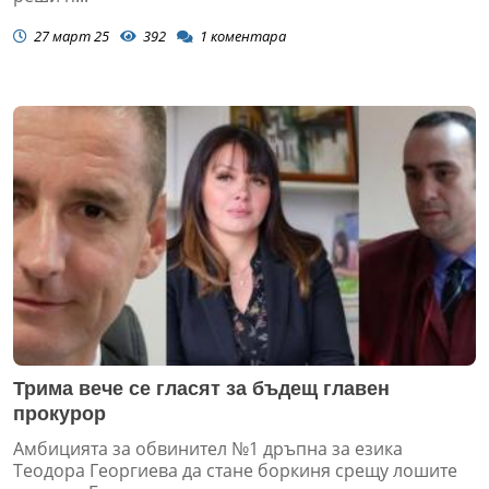
27 март 25
392
1
коментара
Трима вече се гласят за бъдещ главен
прокурор
Амбицията за обвинител №1 дръпна за езика
Теодора Георгиева да стане боркиня срещу лошите