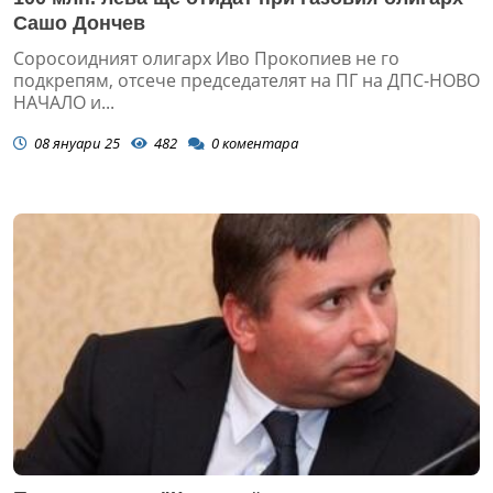
Сашо Дончев
Соросоидният олигарх Иво Прокопиев не го
подкрепям, отсече председателят на ПГ на ДПС-НОВО
НАЧАЛО и...
08 януари 25
482
0
коментара