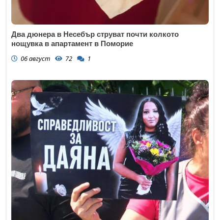
Два дюнера в Несебър струват почти колкото
нощувка в апартамент в Поморие
06 август
72
1