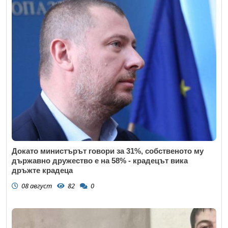
Докато министърът говори за 31%, собственото му
държавно дружество е на 58% - крадецът вика
дръжте крадеца
08 август
82
0