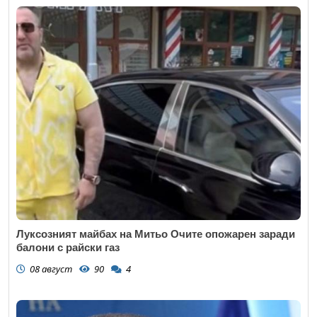
Луксозният майбах на Митьо Очите опожарен заради
балони с райски газ
08 август
90
4