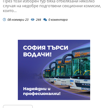
През този изборен тур бяха отбелязани няколко
случая на недобре подготвени секционни комисии,
които...
08 ноември 23
244
0
коментара