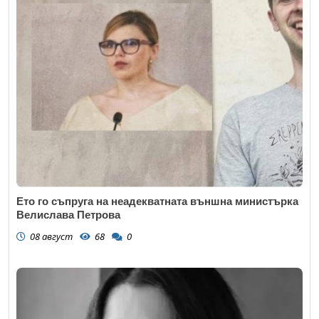
Ето го съпруга на неадекватната външна министърка
Велислава Петрова
08 август
68
0