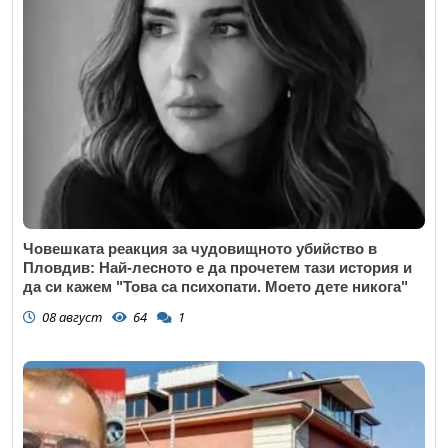
Човешката реакция за чудовищното убийство в
Пловдив: Най-лесното е да прочетем тази история и
да си кажем "Това са психопати. Моето дете никога"
08 август
64
1