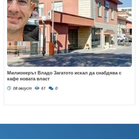
Милионерът Владо Загатото искал да снабдява с
кафе новата власт
08 август
61
0