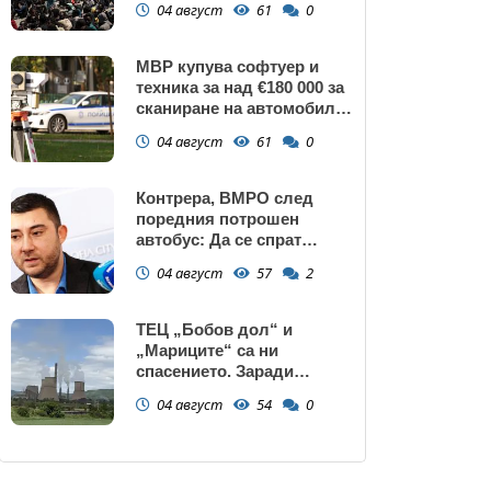
04 август
61
0
МВР купува софтуер и
техника за над €180 000 за
сканиране на автомобили
и VIN номера
04 август
61
0
Контрера, ВМРО след
поредния потрошен
автобус: Да се спрат
линиите през циганските
04 август
57
2
махали и гета в София!
ТЕЦ „Бобов дол“ и
„Мариците“ са ни
спасението. Заради
нивото на Дунав АЕЦ
04 август
54
0
Козлодуй може да спре