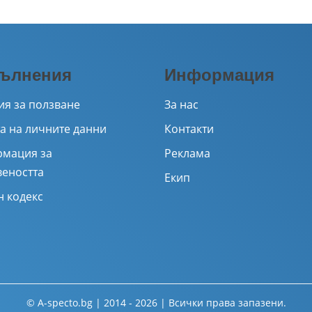
ълнения
Информация
ия за ползване
За нас
а на личните данни
Контакти
мация за
Реклама
веността
Екип
н кодекс
© A-specto.bg | 2014 - 2026 | Всички права запазени.