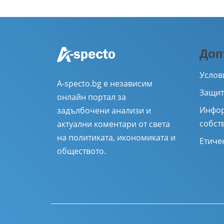
Доп
Услов
A-specto.bg е независим
Защит
онлайн портал за
Инфор
задълбочени анализи и
собст
актуални коментари от света
на политиката, икономиката и
Етиче
обществото.