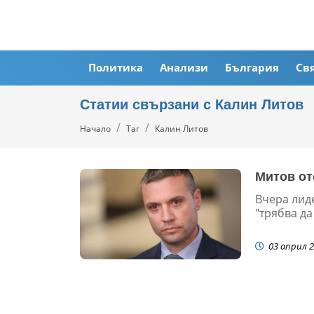
Политика
Анализи
България
Св
Статии свързани с Калин Литов
Начало
Таг
Калин Литов
Митов от
Вчера лид
"трябва да
03 април 2