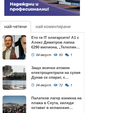
най-четени
най-коментирани
Ето ги IT олигарсите! А1 с
Алекс Димитров лапна
€290 милиона, „Телелинк”
на Любомир Минчев – 440
04 август
93
1
млн. евро БЕЗ
КОНКУРЕНЦИЯ
Защо всички атомни
електроцентрали на сухия
Дунав се спират, с
изключение АЕЦ
04 август
72
1
"Козлодуй"?
Палатков лагер изникна на
плажа в Сеута, хиляди
остават в испанския
ексклав (снимки)