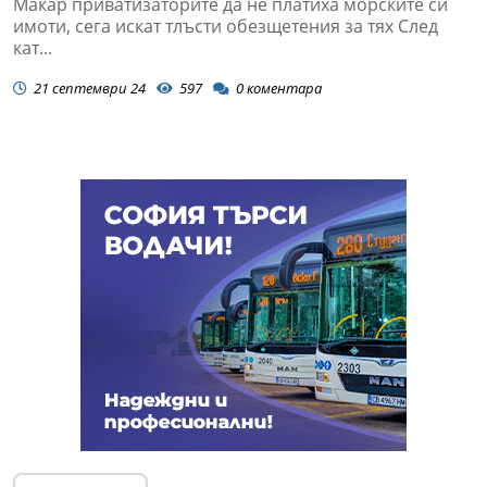
Макар приватизаторите да не платиха морските си
имоти, сега искат тлъсти обезщетения за тях След
кат...
21 септември 24
597
0
коментара