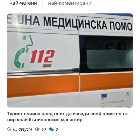
най-четени
най-коментирани
Турист почина след опит да извади свой приятел от
вир край Къпиновския манастир
05 август
64
0