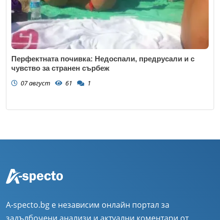
Перфектната почивка: Недоспали, предрусали и с
чувство за странен сърбеж
07 август
61
1
A-specto.bg е независим онлайн портал за
задълбочени анализи и актуални коментари от