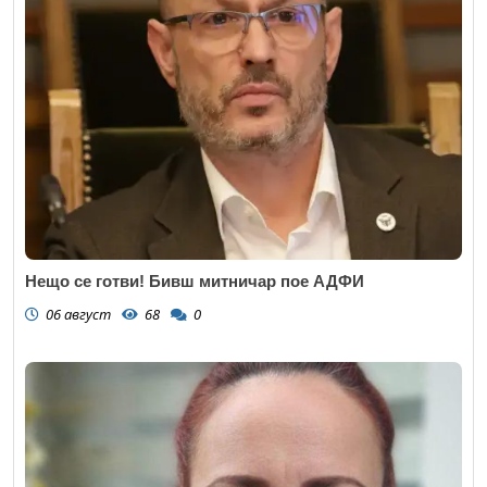
Нещо се готви! Бивш митничар пое АДФИ
06 август
68
0