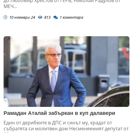
до Любомир Христов от ГЕРБ, Николай Радулов от
МЕЧ...
10 ноември 24
813
1
коментара
Рамадан Аталай забъркан в куп далавери
Един от дерибеите в ДПС и синът му, крадат от
събратята си молитвен дом Несменяемият депутат от