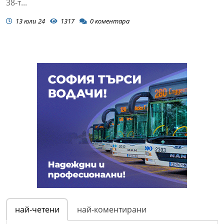
38-т...
13 юли 24
1317
0
коментара
най-четени
най-коментирани