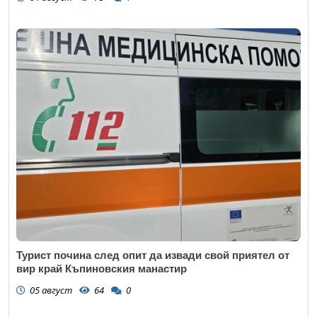
Турист почина след опит да извади свой приятел от
вир край Къпиновския манастир
05 август
64
0