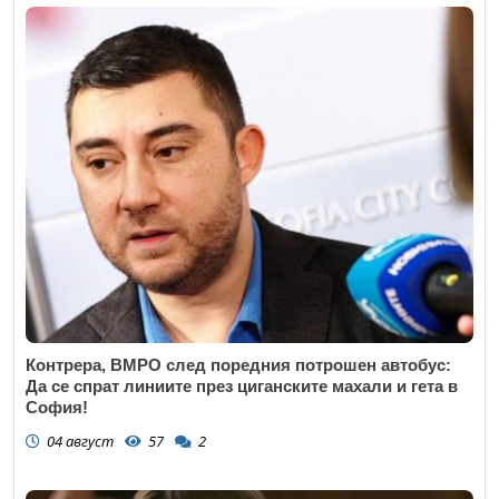
Контрера, ВМРО след поредния потрошен автобус:
Да се спрат линиите през циганските махали и гета в
София!
04 август
57
2