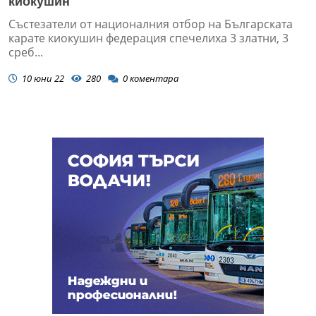
киокушин
Състезатели от националния отбор на Българската
карате киокушин федерация спечелиха 3 златни, 3
среб...
10 юни 22
280
0
коментара