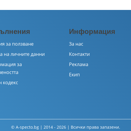
ълнения
Информация
ия за ползване
За нас
а на личните данни
Контакти
мация за
Реклама
веността
Екип
н кодекс
© A-specto.bg | 2014 - 2026 | Всички права запазени.