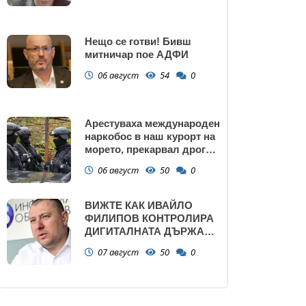
Нещо се готви! Бивш
митничар пое АДФИ
06 август
54
0
Арестуваха международен
наркобос в наш курорт на
морето, прекарвал дрога
от Украйна към ЕС
06 август
50
0
ВИЖТЕ КАК ИВАЙЛО
ФИЛИПОВ КОНТРОЛИРА
ДИГИТАЛНАТА ДЪРЖАВА
ЗАД ГЪРБА НА
07 август
50
0
ПРАВИТЕЛСТВОТО?
(РАЗСЛЕДВАНЕ)