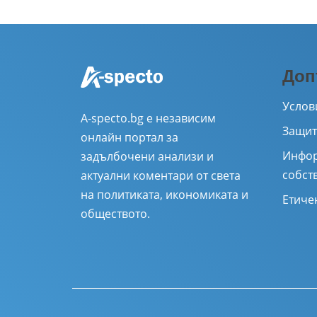
Доп
Услов
A-specto.bg е независим
Защит
онлайн портал за
Инфор
задълбочени анализи и
собст
актуални коментари от света
на политиката, икономиката и
Етиче
обществото.