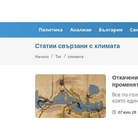
Политика
Анализи
България
Св
Статии свързани с климата
Начало
Таг
климата
Откачени
променят
Все по-гол
която един
07 юли 26