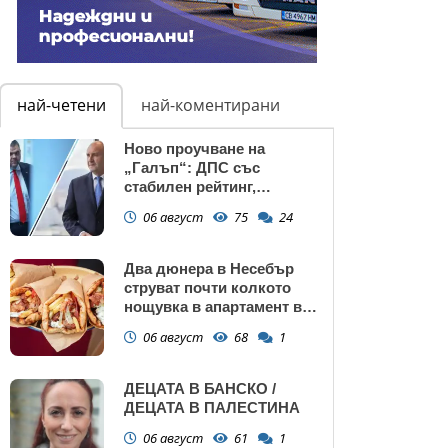
най-четени
най-коментирани
Ново проучване на
„Галъп“: ДПС със
стабилен рейтинг,
подкрепата към Радев се
06 август
75
24
запазва
Два дюнера в Несебър
струват почти колкото
нощувка в апартамент в
Поморие
06 август
68
1
ДЕЦАТА В БАНСКО /
ДЕЦАТА В ПАЛЕСТИНА
06 август
61
1