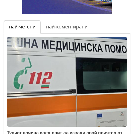
най-четени
най-коментирани
Турист почина след опит да извади свой приятел от