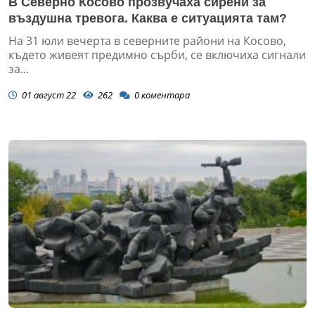
В Северно Косово прозвучаха сирени за
въздушна тревога. Каква е ситуацията там?
На 31 юли вечерта в северните райони на Косово,
където живеят предимно сърби, се включиха сигнали
за...
01 август 22
262
0
коментара