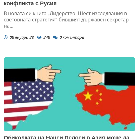
конфликта с Русия
В новата си книга „Лидерство: Шест изследвания в
световната стратегия“ бившият държавен секретар
на...
08 януари 23
248
0
коментара
Обиколката на Нанси Пелоси в Азия може да