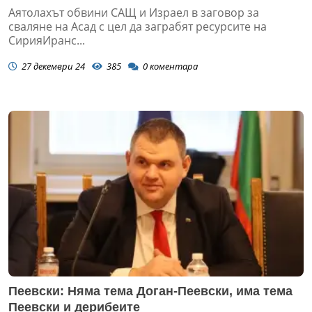
Аятолахът обвини САЩ и Израел в заговор за
сваляне на Асад с цел да заграбят ресурсите на
СирияИранс...
27 декември 24
385
0
коментара
Пеевски: Няма тема Доган-Пеевски, има тема
Пеевски и дерибеите