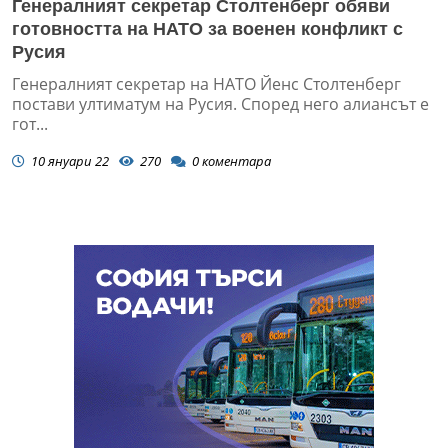
Генералният секретар Столтенберг обяви
готовността на НАТО за военен конфликт с
Русия
Генералният секретар на НАТО Йенс Столтенберг
постави ултиматум на Русия. Според него алиансът е
гот...
10 януари 22
270
0
коментара