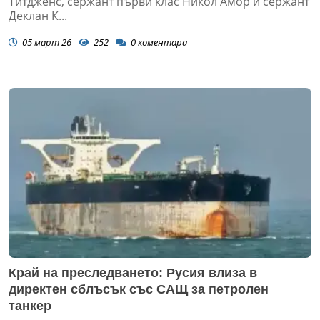
Титдженс, сержант първи клас Никол Амор и сержант
Деклан К...
05 март 26
252
0
коментара
Край на преследването: Русия влиза в
директен сблъсък със САЩ за петролен
танкер