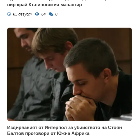
вир край Къпиновския манастир
05 август
64
0
Издирваният от Интерпол за убийството на Стоян
Балтов проговори от Южна Африка