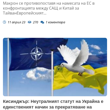
Макрон се противопоставя на намесата на ЕС в
конфронтацията между САЩ и Китай за
ТайванЕвропейският...
11 април 23
270
1
коментара
Кисинджър: Неутралният статут на Украйна е
единственият начин за прекратяване на