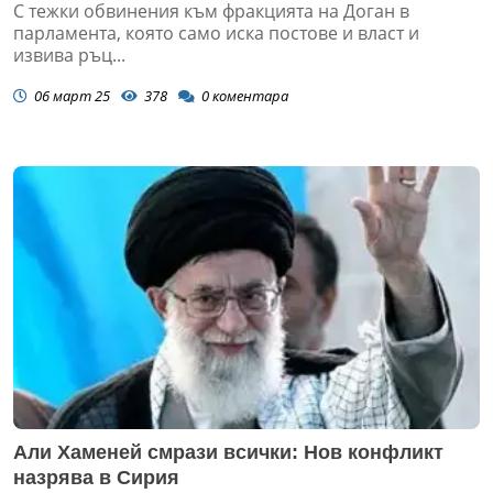
С тежки обвинения към фракцията на Доган в
парламента, която само иска постове и власт и
извива ръц...
06 март 25
378
0
коментара
Али Хаменей смрази всички: Нов конфликт
назрява в Сирия