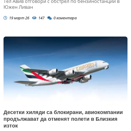
Тел Авив отговори с обстрел по бензиностанции в
Южен Ливан
19 март 26
147
0
коментара
Десетки хиляди са блокирани, авиокомпании
продължават да отменят полети в Близкия
изток