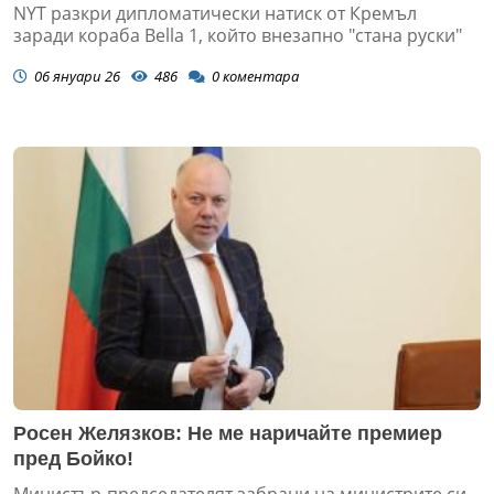
NYT разкри дипломатически натиск от Кремъл
заради кораба Bella 1, който внезапно "стана руски"
06 януари 26
486
0
коментара
Росен Желязков: Не ме наричайте премиер
пред Бойко!
Министър-председателят забрани на министрите си