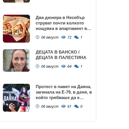
Два дюнера в Несебър
струват почти колкото
нощувка в апартамент в
Поморие
06 август
72
1
ДЕЦАТА В БАНСКО /
ДЕЦАТА В ПАЛЕСТИНА
06 август
64
1
Протест в памет на Даяна,
загинала на Е-79, в деня, в
който трябваше да е
сватбата ѝ (снимки)
06 август
61
0