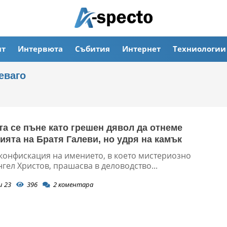
ят
Интервюта
Събития
Интернет
Техниологии
еваго
а се пъне като грешен дявол да отнеме
ията на Братя Галеви, но удря на камък
 конфискация на имението, в което мистериозно
гел Христов, прашасва в деловодство...
и 23
396
2
коментара