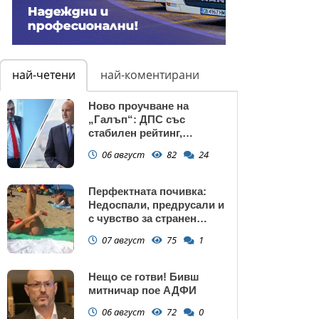
най-четени
най-коментирани
Ново проучване на
„Галъп“: ДПС със
стабилен рейтинг,
подкрепата към Радев се
06 август
82
24
запазва
Перфектната почивка:
Недоспали, предрусали и
с чувство за странен
сърбеж
07 август
75
1
Нещо се готви! Бивш
митничар пое АДФИ
06 август
72
0