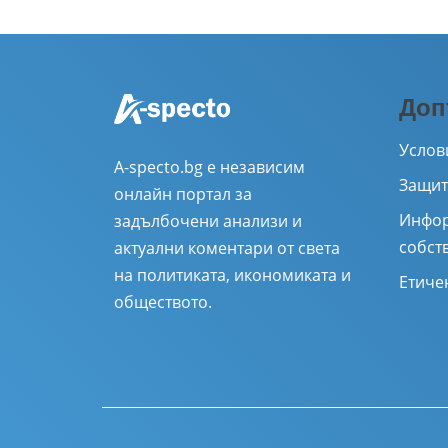
Доп
Услов
A-specto.bg е независим
Защит
онлайн портал за
Инфор
задълбочени анализи и
собст
актуални коментари от света
на политиката, икономиката и
Етиче
обществото.