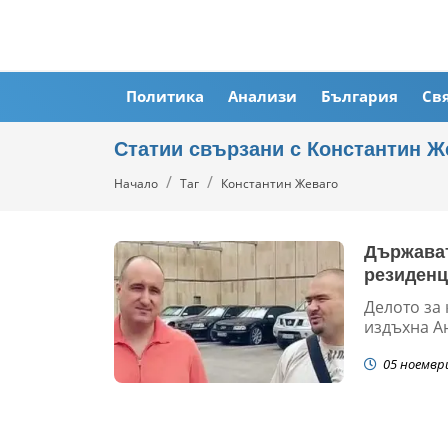
Политика
Анализи
България
Св
Статии свързани с Константин Ж
Начало
Таг
Константин Жеваго
Държават
резиденц
Делото за
издъхна Ан
05 ноемвр