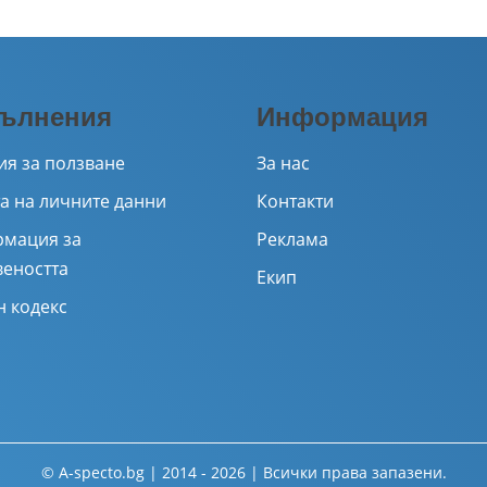
ълнения
Информация
ия за ползване
За нас
а на личните данни
Контакти
мация за
Реклама
веността
Екип
н кодекс
© A-specto.bg | 2014 - 2026 | Всички права запазени.