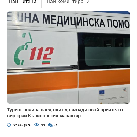
най-четени
най-коментирани
Турист почина след опит да извади свой приятел от
вир край Къпиновския манастир
05 август
68
0