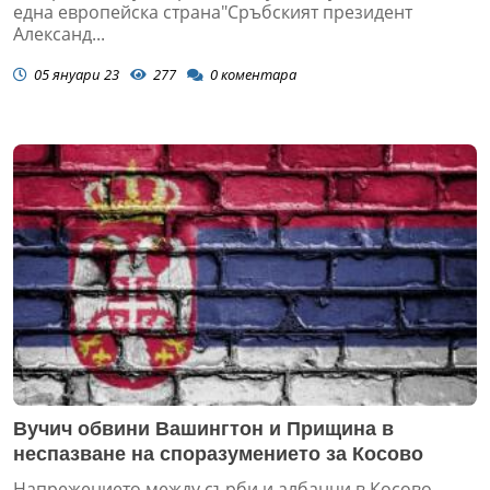
една европейска страна"Сръбският президент
Александ...
05 януари 23
277
0
коментара
Вучич обвини Вашингтон и Прищина в
неспазване на споразумението за Косово
Напрежението между сърби и албанци в Косово