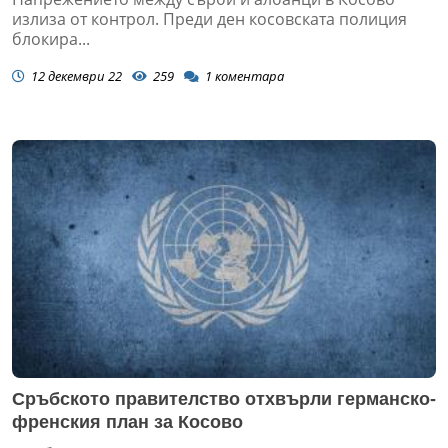
излиза от контрол. Преди ден косовската полиция
блокира...
12 декември 22
259
1
коментара
Сръбското правителство отхвърли германско-
френския план за Косово