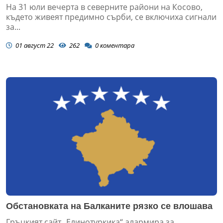
На 31 юли вечерта в северните райони на Косово,
където живеят предимно сърби, се включиха сигнали
за...
01 август 22
262
0
коментара
Обстановката на Балканите рязко се влошава
Гръцкият сайт „Елинотуркика“ алармира за