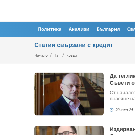
Политика
Анализи
България
Св
Статии свързани с кредит
Начало
Таг
кредит
Да тегли
Съвети о
От началот
внасяне на 
23 юли 25
Издирван