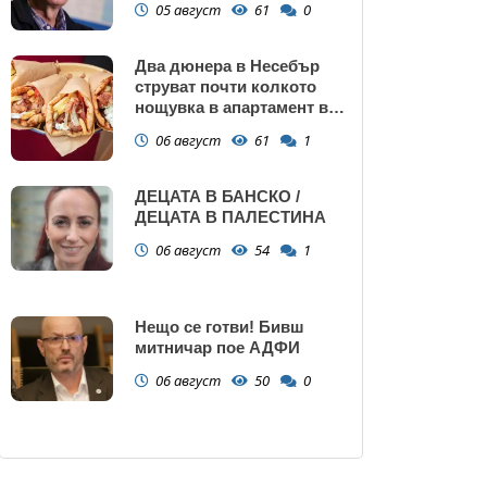
05 август
61
0
Два дюнера в Несебър
струват почти колкото
нощувка в апартамент в
Поморие
06 август
61
1
ДЕЦАТА В БАНСКО /
ДЕЦАТА В ПАЛЕСТИНА
06 август
54
1
Нещо се готви! Бивш
митничар пое АДФИ
06 август
50
0