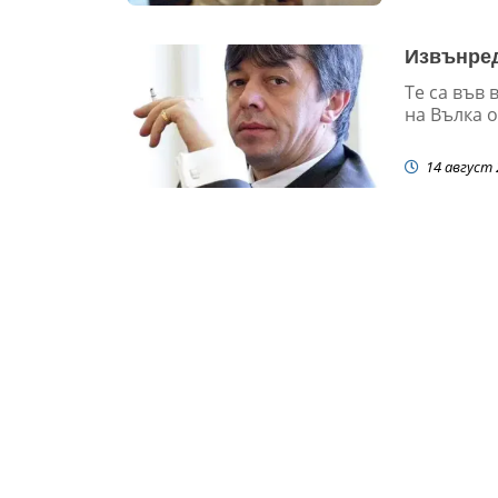
Извънред
Те са във 
на Вълка о
14 август 