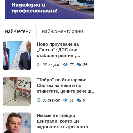
най-четени
най-коментирани
Ново проучване на
„Галъп“: ДПС със
стабилен рейтинг,
подкрепата към Радев се
06 август
75
24
запазва
"Тойро" по български:
Сбогом на лева и по
етикетите, цените вече ще
са само в евро
05 август
61
0
Имаме въглищни
централи, които ще
задоволят вътрешното
потребление на ток