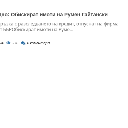
но: Обискират имоти на Румен Гайтански
връзка с разследването на кредит, отпуснат на фирма
т ББРОбискират имоти на Руме...
24
270
0
коментара