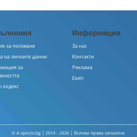
ълнения
Информация
ия за ползване
За нас
а на личните данни
Контакти
мация за
Реклама
веността
Екип
н кодекс
© A-specto.bg | 2014 - 2026 | Всички права запазени.