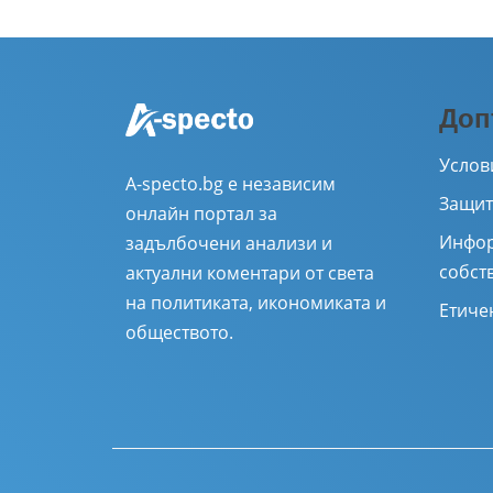
Доп
Услов
A-specto.bg е независим
Защит
онлайн портал за
Инфор
задълбочени анализи и
собст
актуални коментари от света
на политиката, икономиката и
Етиче
обществото.