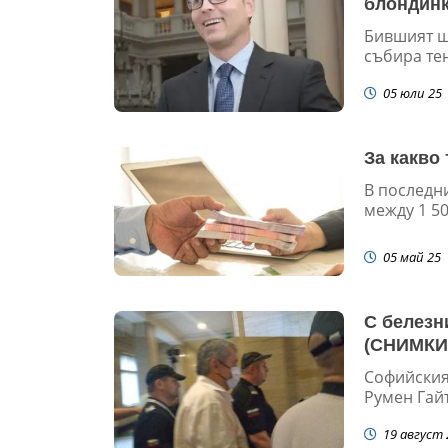
блондин
Бившият ше
събира тен
05 юли 25
За какво
В последн
между 1 50
05 май 25
С белезн
(СНИМКИ
Софийския
Румен Гайт
19 август 