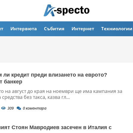
ят
Интервюта
Събития
Интернет
Техниологии
м ли кредит преди влизането на еврото?
т банкер
о на август до края на ноември ще има кампания за
средства без такса, казва гл...
309
0
коментара
ият Стоян Мавродиев засечен в Италия с