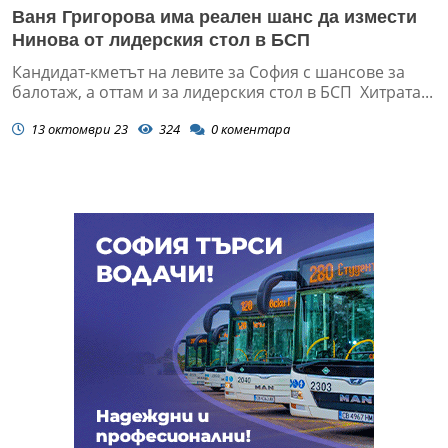
Ваня Григорова има реален шанс да измести
Нинова от лидерския стол в БСП
Кандидат-кметът на левите за София с шансове за
балотаж, а оттам и за лидерския стол в БСП Хитрата...
13 октомври 23
324
0
коментара