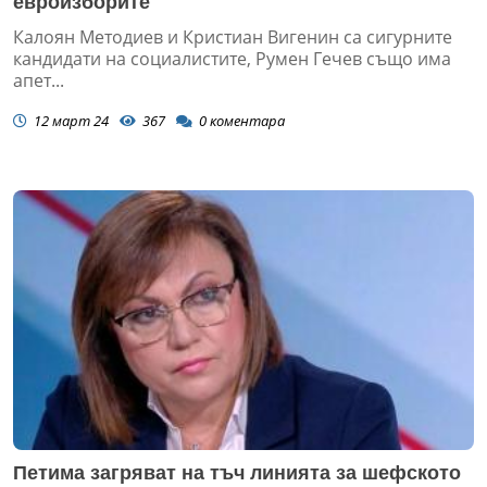
евроизборите
Калоян Методиев и Кристиан Вигенин са сигурните
кандидати на социалистите, Румен Гечев също има
апет...
12 март 24
367
0
коментара
Петима загряват на тъч линията за шефското