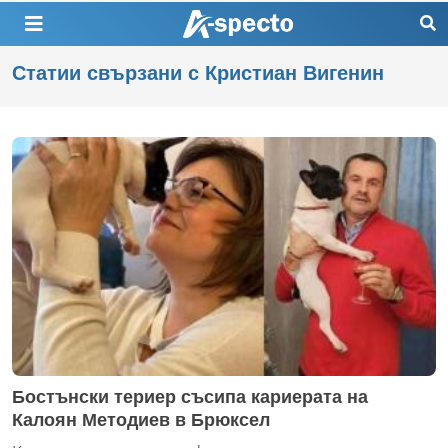
Статии свързани с Кристиан Вигенин
Бостънски териер съсипа кариерата на
Калоян Методиев в Брюксел