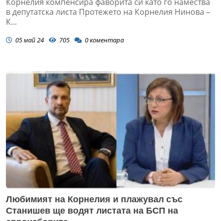
Корнелия компенсира фаворита си като го намества
в депутатска листа Протежето на Корнелия Нинова –
К...
05 май 24
705
0
коментара
Любимият на Корнелия и плажувал със
Станишев ще водят листата на БСП на