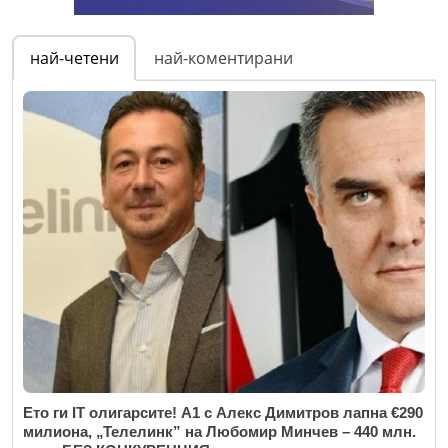
най-четени
най-коментирани
Ето ги IT олигарсите! А1 с Алекс Димитров лапна €290
милиона, „Телелинк” на Любомир Минчев – 440 млн.