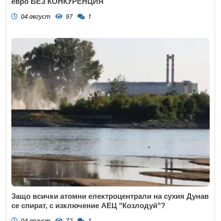
евро БЕЗ КОНКУРЕНЦИЯ
04 август
97
1
Защо всички атомни електроцентрали на сухия Дунав
се спират, с изключение АЕЦ "Козлодуй"?
04 август
72
1