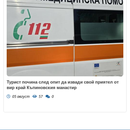
Турист почина след опит да извади свой приятел от
вир край Къпиновския манастир
05 август
57
0