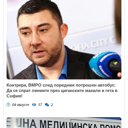
Контрера, ВМРО след поредния потрошен автобус:
Да се спрат линиите през циганските махали и гета в
София!
04 август
57
2