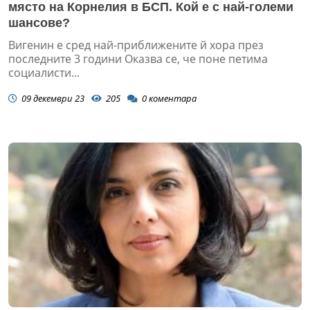
място на Корнелия в БСП. Кой е с най-големи
шансове?
Вигенин е сред най-приближените й хора през
последните 3 години Оказва се, че поне петима
социалисти...
09 декември 23
205
0
коментара