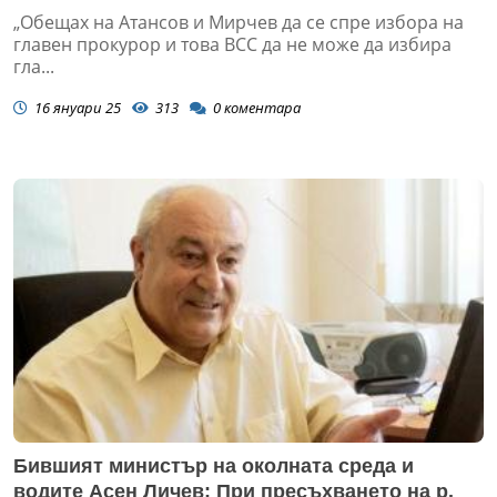
„Обещах на Атансов и Мирчев да се спре избора на
главен прокурор и това ВСС да не може да избира
гла...
16 януари 25
313
0
коментара
Бившият министър на околната среда и
водите Асен Личев: При пресъхването на р.