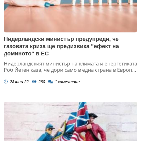
Нидерландски министър предупреди, че
газовата криза ще предизвика "ефект на
доминото" в ЕС
Нидерландският министър на климата и енергетиката
Роб Йетен каза, че дори само в една страна в Европ...
28 юни 22
280
1
коментара