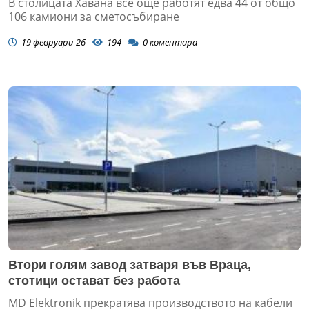
В столицата Хавана все още работят едва 44 от общо
106 камиони за сметосъбиране
19 февруари 26
194
0
коментара
Втори голям завод затваря във Враца,
стотици остават без работа
MD Elektronik прекратява производството на кабели