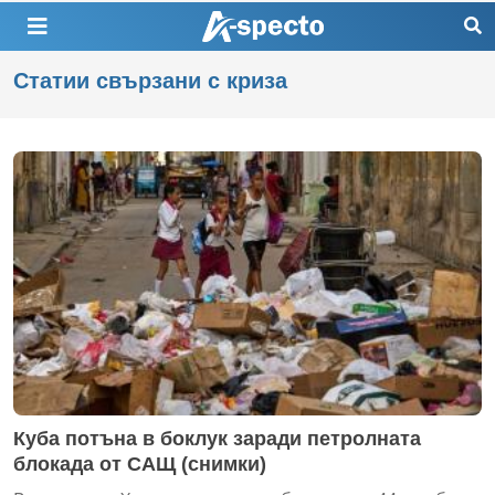
Статии свързани с криза
Куба потъна в боклук заради петролната
блокада от САЩ (снимки)