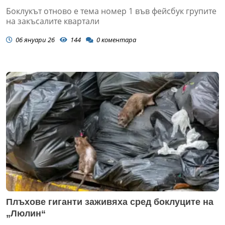
Боклукът отново е тема номер 1 във фейсбук групите
на закъсалите квартали
06 януари 26
144
0
коментара
Плъхове гиганти заживяха сред боклуците на
„Люлин“