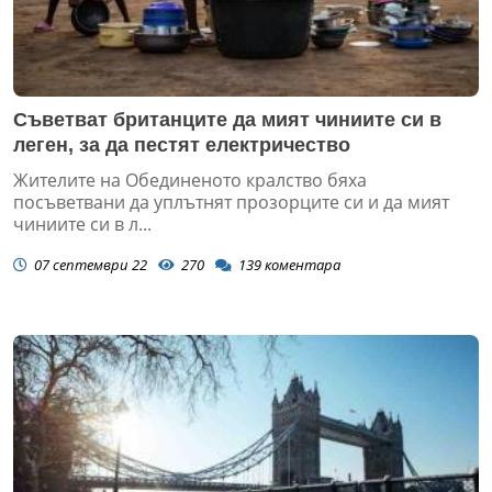
Съветват британците да мият чиниите си в
леген, за да пестят електричество
Жителите на Обединеното кралство бяха
посъветвани да уплътнят прозорците си и да мият
чиниите си в л...
07 септември 22
270
139
коментара