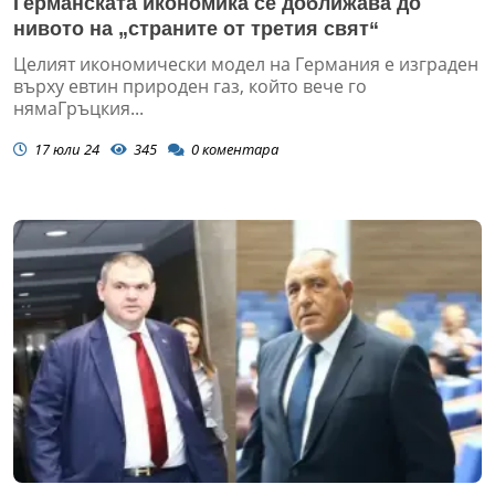
Германската икономика се доближава до
нивото на „страните от третия свят“
Целият икономически модел на Германия е изграден
върху евтин природен газ, който вече го
нямаГръцкия...
17 юли 24
345
0
коментара