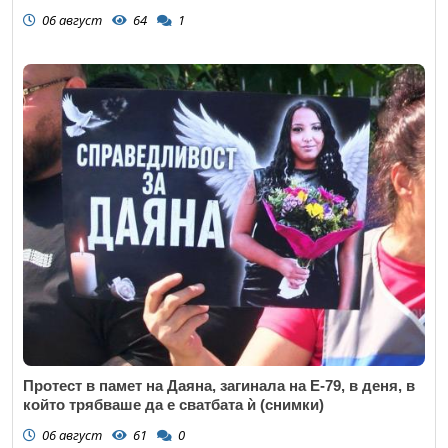
06 август
64
1
Протест в памет на Даяна, загинала на Е-79, в деня, в
който трябваше да е сватбата ѝ (снимки)
06 август
61
0