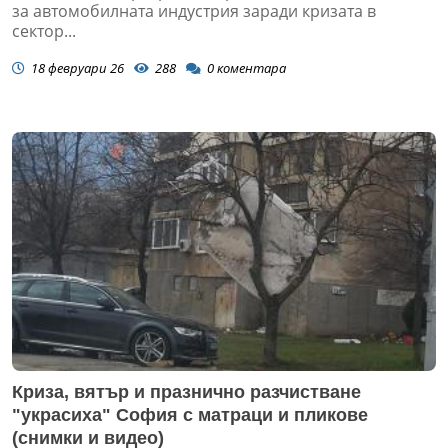
за автомобилната индустрия заради кризата в
сектор...
18 февруари 26
288
0
коментара
Криза, вятър и празнично разчистване
"украсиха" София с матраци и пликове
(снимки и видео)