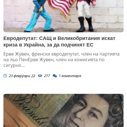
Евродепутат: САЩ и Великобритания искат
криза в Украйна, за да подчинят ЕС
Ерве Жувен, френски евродепутат, член на партията
на льо ПенЕрве Жувен, член на комисията по
сигурно...
23 февруари 22
277
1
коментара