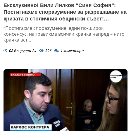
Ексклузивно! Вили Лилков “Синя София”:
Постигнахме споразумение за разрешаване на
кризата в столичния общински съвет!
(ВИДЕО)
“Постигахме споразумение, един по-широк
консенсус, направихме всички крачка напред – нито
крачка вст...
08 февруари 24
396
1
коментара