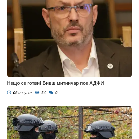
Нещо се готви! Бивш митничар пое АДФИ
06 август
54
0