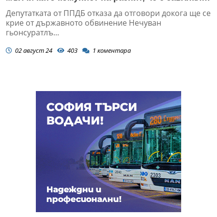
ББР (ВИДЕО)
Депутатката от ППДБ отказа да отговори докога ще се
крие от държавното обвинение Нечуван
гьонсуратлъ...
02 август 24
403
1
коментара