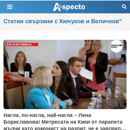
Статии свързани с Кючуков и Величков“
Нагла, по-нагла, най-нагла – Лена
Бориславова! Метресата на Кики от парапета
мълчи като комунист на разпит, че е завлякла