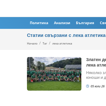
Политика
Анализи
България
Св
Статии свързани с лека атлетика
Начало
Таг
лека атлетика
Златен д
лека атл
Няколко з
юноши и де
05 юли 26