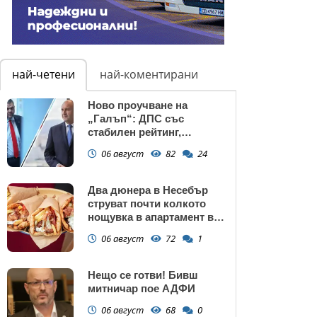
най-четени
най-коментирани
Ново проучване на
„Галъп“: ДПС със
стабилен рейтинг,
подкрепата към Радев се
06 август
82
24
запазва
Два дюнера в Несебър
струват почти колкото
нощувка в апартамент в
Поморие
06 август
72
1
Нещо се готви! Бивш
митничар пое АДФИ
06 август
68
0