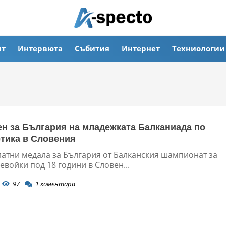
ят
Интервюта
Събития
Интернет
Техниологии
ен за България на младежката Балканиада по
етика в Словения
латни медала за България от Балканския шампионат за
войки под 18 години в Словен...
97
1
коментара