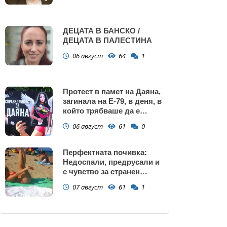
ДЕЦАТА В БАНСКО /
ДЕЦАТА В ПАЛЕСТИНА
06 август
64
1
Протест в памет на Даяна,
загинала на Е-79, в деня, в
който трябваше да е
сватбата ѝ (снимки)
06 август
61
0
Перфектната почивка:
Недоспали, предрусали и
с чувство за странен
сърбеж
07 август
61
1