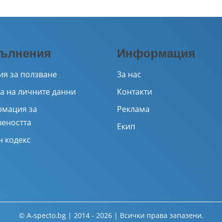
ълнения
Информация
ия за ползване
За нас
а на личните данни
Контакти
мация за
Реклама
веността
Екип
н кодекс
© A-specto.bg | 2014 - 2026 | Всички права запазени.