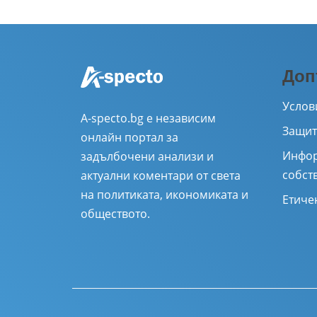
Доп
Услов
A-specto.bg е независим
Защит
онлайн портал за
Инфор
задълбочени анализи и
собст
актуални коментари от света
на политиката, икономиката и
Етиче
обществото.