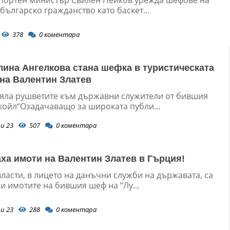
 българско гражданство като баскет...
378
0
коментара
лина Ангелкова стана шефка в туристическата
на Валентин Златев
яла рушветите към държавни служители от бившия
укойл“Озадачаващо за широката публи...
и 23
507
0
коментара
ха имоти на Валентин Златев в Гърция!
ласти, в лицето на данъчни служби на държавата, са
и имотите на бившия шеф на “Лу...
и 23
288
0
коментара