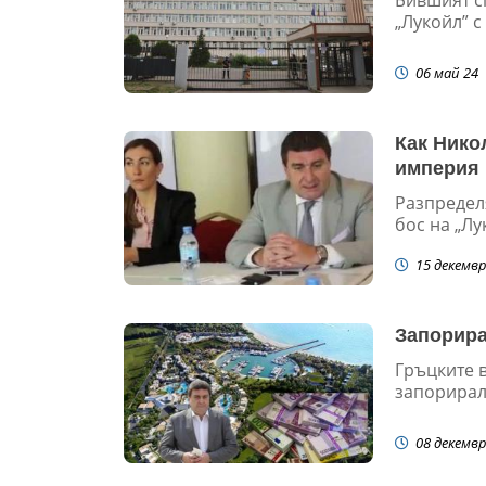
„Лукойл” с
06 май 24
Как Нико
империя 
Разпредел
бос на „Л
15 декемвр
Запорира
Гръцките в
запорирал
08 декемвр