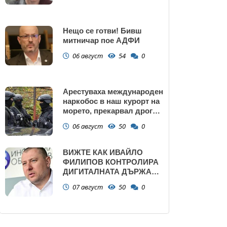
Нещо се готви! Бивш
митничар пое АДФИ
06 август
54
0
Арестуваха международен
наркобос в наш курорт на
морето, прекарвал дрога
от Украйна към ЕС
06 август
50
0
ВИЖТЕ КАК ИВАЙЛО
ФИЛИПОВ КОНТРОЛИРА
ДИГИТАЛНАТА ДЪРЖАВА
ЗАД ГЪРБА НА
07 август
50
0
ПРАВИТЕЛСТВОТО?
(РАЗСЛЕДВАНЕ)