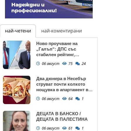
най-четени
най-коментирани
Ново проучване на
„Галъп“: ДПС със
стабилен рейтинг,
подкрепата към Радев се
06 август
75
24
запазва
Два дюнера в Несебър
струват почти колкото
нощувка в апартамент в
Поморие
06 август
64
1
ДЕЦАТА В БАНСКО /
ДЕЦАТА В ПАЛЕСТИНА
06 август
61
1