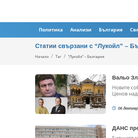
Политика
Анализи
България
Св
Статии свързани с “Лукойл” – Б
Начало
Таг
“Лукойл” – България
Вальо Зл
Новите со
Ценов надц
06 декемвр
ДАНС про
Бившият с