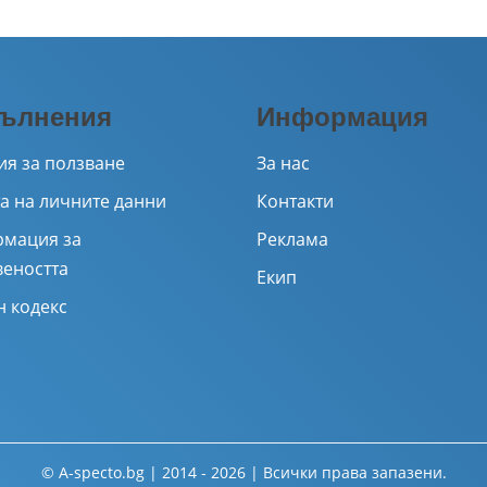
ълнения
Информация
ия за ползване
За нас
а на личните данни
Контакти
мация за
Реклама
веността
Екип
н кодекс
© A-specto.bg | 2014 - 2026 | Всички права запазени.