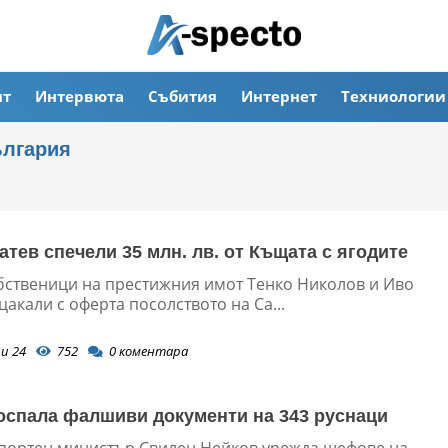
ят
Интервюта
Събития
Интернет
Техниологии
ългария
атев спечели 35 млн. лв. от Къщата с ягодите
бственици на престижния имот Тенко Николов и Иво
акали с оферта посолството на Са...
и 24
752
0
коментара
спала фалшиви документи на 343 руснаци
портен министър Свилен Нейков урежда шефове на