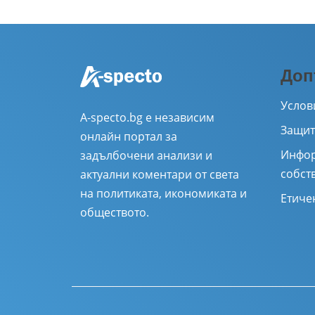
Доп
Услов
A-specto.bg е независим
Защит
онлайн портал за
Инфор
задълбочени анализи и
собст
актуални коментари от света
на политиката, икономиката и
Етиче
обществото.