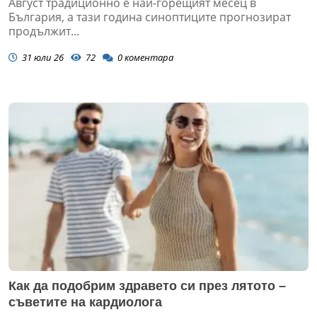
Август традиционно е най-горещият месец в
България, а тази година синоптиците прогнозират
продължит...
31 юли 26
72
0
коментара
Как да подобрим здравето си през лятото –
съветите на кардиолога