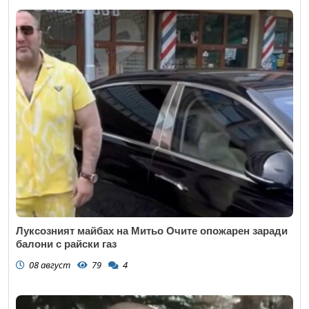
Луксозният майбах на Митьо Очите опожарен заради
балони с райски газ
08 август
79
4