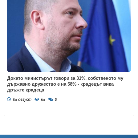
Докато министърът говори за 31%, собственото му
държавно дружество е на 58% - крадецът вика
дръжте крадеца
08 август
68
0