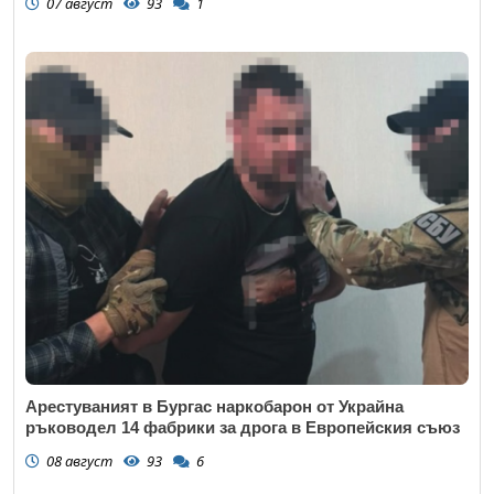
07 август
93
1
Арестуваният в Бургас наркобарон от Украйна
ръководел 14 фабрики за дрога в Европейския съюз
08 август
93
6