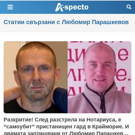
Статии свързани с Любомир Парашкевов
Разкритие! След разстрела на Нотариуса, е
“самоубит” пристанищен гард в Крайморие. И
двамата заплашвани от Любомир Парашкевов