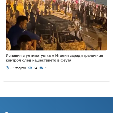
Испания с ултиматум към Италия заради граничния
контрол след нашествието в Сеута
07 август
54
1