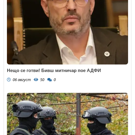
Нещо се готви! Бивш митничар пое АДФИ
06 август
50
0