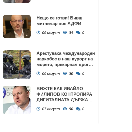
Нещо се готви! Бивш
митничар пое АДФИ
06 август
54
0
Арестуваха международен
наркобос в наш курорт на
морето, прекарвал дрога
от Украйна към ЕС
06 август
50
0
ВИЖТЕ КАК ИВАЙЛО
ФИЛИПОВ КОНТРОЛИРА
ДИГИТАЛНАТА ДЪРЖАВА
ЗАД ГЪРБА НА
07 август
50
0
ПРАВИТЕЛСТВОТО?
(РАЗСЛЕДВАНЕ)