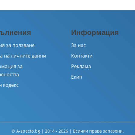
ълнения
Информация
ия за ползване
За нас
а на личните данни
Контакти
мация за
Реклама
веността
Екип
н кодекс
© A-specto.bg | 2014 - 2026 | Всички права запазени.