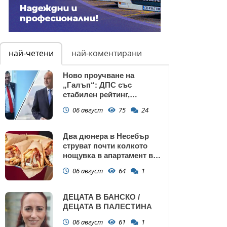
най-четени
най-коментирани
Ново проучване на
„Галъп“: ДПС със
стабилен рейтинг,
подкрепата към Радев се
06 август
75
24
запазва
Два дюнера в Несебър
струват почти колкото
нощувка в апартамент в
Поморие
06 август
64
1
ДЕЦАТА В БАНСКО /
ДЕЦАТА В ПАЛЕСТИНА
06 август
61
1