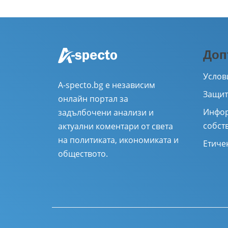
Доп
Услов
A-specto.bg е независим
Защит
онлайн портал за
Инфор
задълбочени анализи и
собст
актуални коментари от света
на политиката, икономиката и
Етиче
обществото.