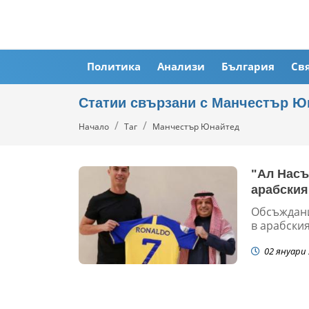
Политика
Анализи
България
Св
Статии свързани с Манчестър Ю
Начало
Таг
Манчестър Юнайтед
"Ал Насъ
арабския
Обсъждани
в арабския
02 януари 