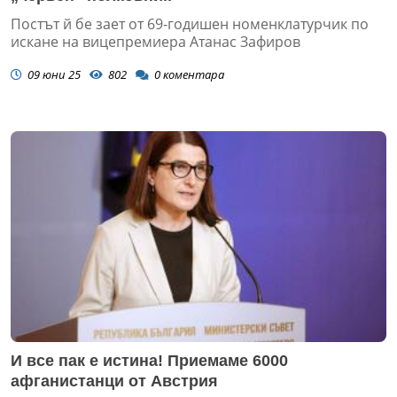
Постът й бе зает от 69-годишен номенклатурчик по
искане на вицепремиера Атанас Зафиров
09 юни 25
802
0
коментара
И все пак е истина! Приемаме 6000
афганистанци от Австрия