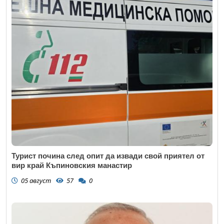
Турист почина след опит да извади свой приятел от
вир край Къпиновския манастир
05 август
57
0