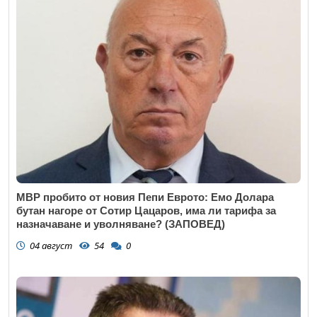
МВР пробито от новия Пепи Еврото: Емо Долара
бутан нагоре от Сотир Цацаров, има ли тарифа за
назначаване и уволняване? (ЗАПОВЕД)
04 август
54
0