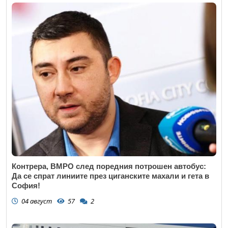
Контрера, ВМРО след поредния потрошен автобус:
Да се спрат линиите през циганските махали и гета в
София!
04 август
57
2