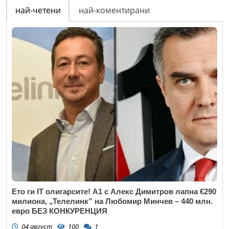
най-четени
най-коментирани
Ето ги IT олигарсите! А1 с Алекс Димитров лапна €290
милиона, „Телелинк” на Любомир Минчев – 440 млн.
евро БЕЗ КОНКУРЕНЦИЯ
04 август
100
1