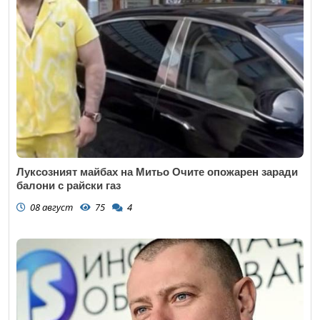
Луксозният майбах на Митьо Очите опожарен заради
балони с райски газ
08 август
75
4