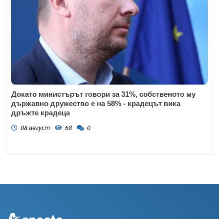
Докато министърът говори за 31%, собственото му
държавно дружество е на 58% - крадецът вика
дръжте крадеца
08 август
68
0