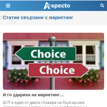
Статии свързани с маркетинг
И го удариха на маркетинг…
БСП е един от двата стожера на българския