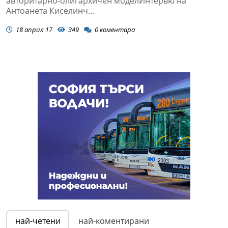
авторитарно-олигархичен моделИнтервю на
Антоанета Киселинч...
18 април 17
349
0
коментара
най-четени
най-коментирани