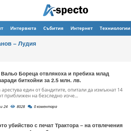
ят
Интервюта
Събития
Интернет
Техниологии
анов – Лудия
 Вальо Бореца отвлякоха и пребиха млад
заради биткойни за 2.5 млн. лв.
арестува един от бандитите, опитали да измъкнат 14
т приближен на безследно изче...
и 24
8028
0
коментара
то убийство с печат Трактора – на отвлечения