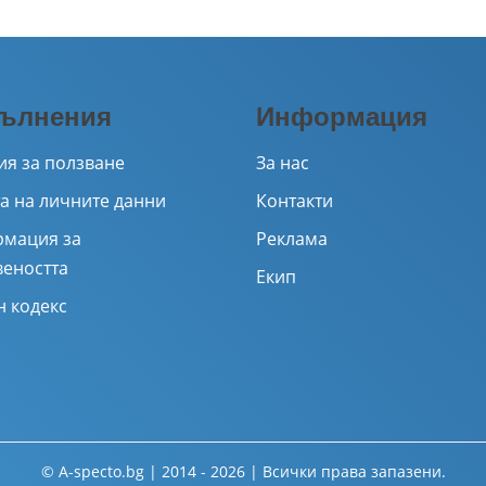
ълнения
Информация
ия за ползване
За нас
а на личните данни
Контакти
мация за
Реклама
веността
Екип
н кодекс
© A-specto.bg | 2014 - 2026 | Всички права запазени.