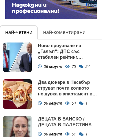
най-четени
най-коментирани
Ново проучване на
„Галъп“: ДПС със
стабилен рейтинг,
подкрепата към Радев се
06 август
75
24
запазва
Два дюнера в Несебър
струват почти колкото
нощувка в апартамент в
Поморие
06 август
64
1
ДЕЦАТА В БАНСКО /
ДЕЦАТА В ПАЛЕСТИНА
06 август
61
1