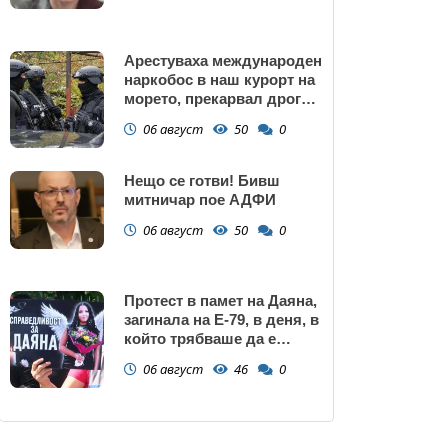
Арестуваха международен
наркобос в наш курорт на
морето, прекарвал дрога
от Украйна към ЕС
06 август
50
0
Нещо се готви! Бивш
митничар пое АДФИ
06 август
50
0
Протест в памет на Даяна,
загинала на Е-79, в деня, в
който трябваше да е
сватбата ѝ (снимки)
06 август
46
0