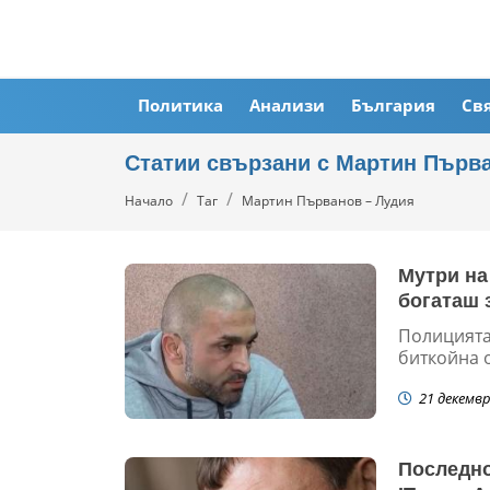
Политика
Анализи
България
Св
Статии свързани с Мартин Първ
Начало
Таг
Мартин Първанов – Лудия
Мутри на
богаташ 
Полицията 
биткойна о
21 декемвр
Последно