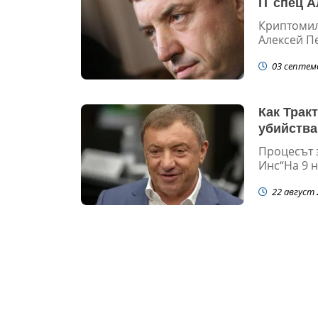
IT спец 
Криптомил
Алексей Пе
03 септем
Как Трак
убийства
Процесът з
Инс“На 9 н
22 август 