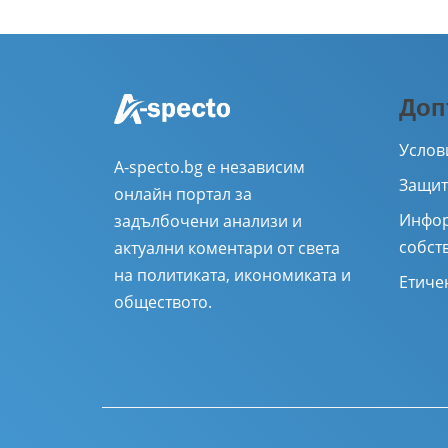
Доп
Услов
A-specto.bg е независим
Защит
онлайн портал за
Инфор
задълбочени анализи и
собст
актуални коментари от света
на политиката, икономиката и
Етиче
обществото.