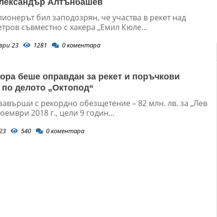
Александър Алтънбашев
ионерът бил заподозрян, че участва в рекет над
тров съвместно с хакера „Емил Кюле...
ври 23
1281
0
коментара
тора беше оправдан за рекет и поръчкови
 по делото „Октопод“
авърши с рекордно обезщетение – 82 млн. лв. за „Лев
оември 2018 г., цели 9 годин...
23
540
0
коментара