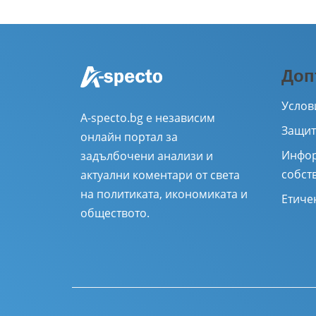
Доп
Услов
A-specto.bg е независим
Защит
онлайн портал за
Инфор
задълбочени анализи и
собст
актуални коментари от света
на политиката, икономиката и
Етиче
обществото.