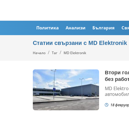
Политика
Анализи
България
Св
Статии свързани с MD Elektronik
Начало
Таг
MD Elektronik
Втори го
без рабо
MD Elektro
автомобилн
18 февруа