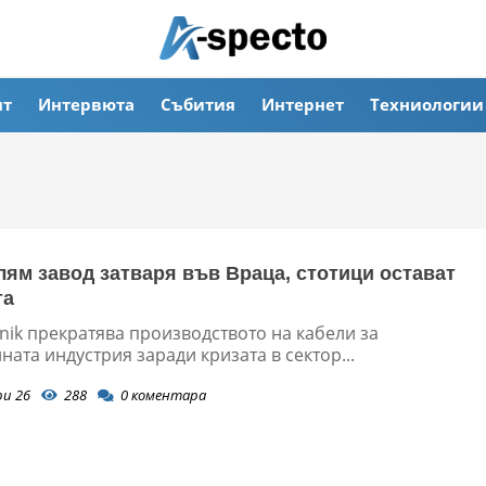
ят
Интервюта
Събития
Интернет
Техниологии
лям завод затваря във Враца, стотици остават
та
nik прекратява производството на кабели за
ата индустрия заради кризата в сектор...
ри 26
288
0
коментара