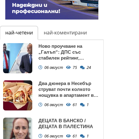
най-четени
най-коментирани
Ново проучване на
„Галъп“: ДПС със
стабилен рейтинг,
подкрепата към Радев се
06 август
75
24
запазва
Два дюнера в Несебър
струват почти колкото
нощувка в апартамент в
Поморие
06 август
61
1
ДЕЦАТА В БАНСКО /
ДЕЦАТА В ПАЛЕСТИНА
06 август
61
1