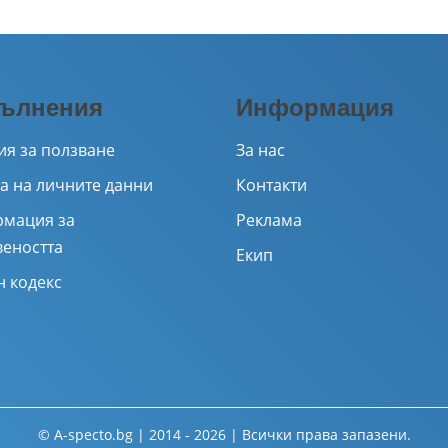
ълнения
Информация
ия за ползване
За нас
а на личните данни
Контакти
мация за
Реклама
веността
Екип
н кодекс
© A-specto.bg | 2014 - 2026 | Всички права запазени.