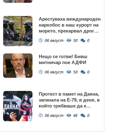
Арестуваха международен
наркобос в наш курорт на
морето, прекарвал дрога
от Украйна към ЕС
06 август
50
0
Нещо се готви! Бивш
митничар пое АДФИ
06 август
50
0
Протест в памет на Даяна,
загинала на Е-79, в деня, в
който трябваше да е
сватбата ѝ (снимки)
06 август
46
0