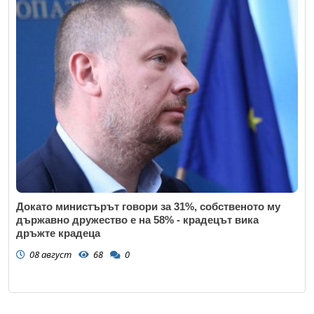
Докато министърът говори за 31%, собственото му
държавно дружество е на 58% - крадецът вика
дръжте крадеца
08 август
68
0