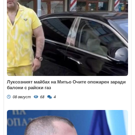
Луксозният майбах на Митьо Очите опожарен заради
балони с райски газ
08 август
68
4