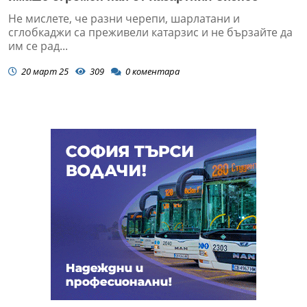
Не мислете, че разни черепи, шарлатани и
сглобкаджи са преживели катарзис и не бързайте да
им се рад...
20 март 25
309
0
коментара