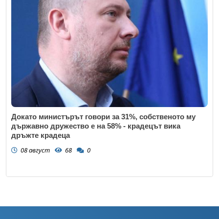
Докато министърът говори за 31%, собственото му
държавно дружество е на 58% - крадецът вика
дръжте крадеца
08 август
68
0