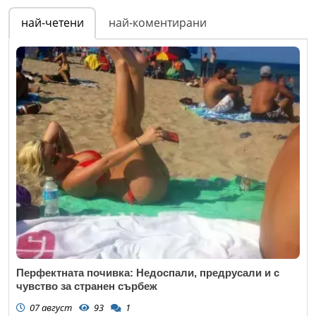
най-четени
най-коментирани
Перфектната почивка: Недоспали, предрусали и с
чувство за странен сърбеж
07 август
93
1