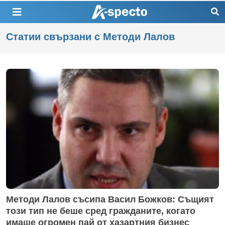
Статии свързани с Методи Лалов
Методи Лалов съсипа Васил Божков: Същият
този тип не беше сред гражданите, когато
имаше огромен пай от хазартния бизнес